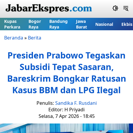
Kupas
Bogor
Bandung
Jawa
Nasional
Ekbis
Perkara
Raya
Raya
Barat
Beranda
»
Berita
Presiden Prabowo Tegaskan
Subsidi Tepat Sasaran,
Bareskrim Bongkar Ratusan
Kasus BBM dan LPG Ilegal
Penulis:
Sandika F. Rusdani
Editor: H Priyadi
Selasa, 7 Apr 2026 - 18:45