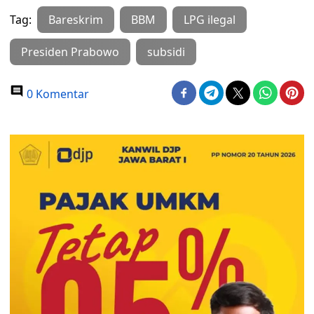
Tag:
Bareskrim
BBM
LPG ilegal
Presiden Prabowo
subsidi
0 Komentar