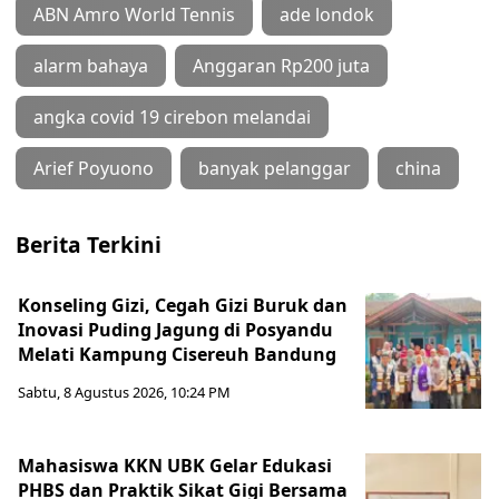
ABN Amro World Tennis
ade londok
alarm bahaya
Anggaran Rp200 juta
angka covid 19 cirebon melandai
Arief Poyuono
banyak pelanggar
china
Berita Terkini
Konseling Gizi, Cegah Gizi Buruk dan
Inovasi Puding Jagung di Posyandu
Melati Kampung Cisereuh Bandung
Sabtu, 8 Agustus 2026, 10:24 PM
Mahasiswa KKN UBK Gelar Edukasi
PHBS dan Praktik Sikat Gigi Bersama