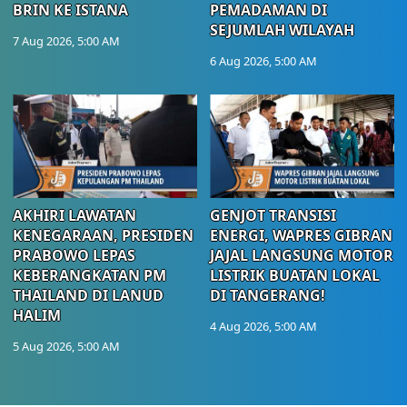
BRIN KE ISTANA
PEMADAMAN DI
SEJUMLAH WILAYAH
7 Aug 2026, 5:00 AM
6 Aug 2026, 5:00 AM
AKHIRI LAWATAN
GENJOT TRANSISI
KENEGARAAN, PRESIDEN
ENERGI, WAPRES GIBRAN
PRABOWO LEPAS
JAJAL LANGSUNG MOTOR
KEBERANGKATAN PM
LISTRIK BUATAN LOKAL
THAILAND DI LANUD
DI TANGERANG!
HALIM
4 Aug 2026, 5:00 AM
5 Aug 2026, 5:00 AM