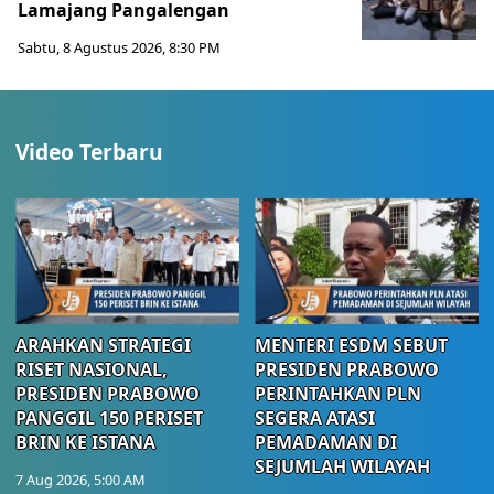
Lamajang Pangalengan
Sabtu, 8 Agustus 2026, 8:30 PM
Video Terbaru
ARAHKAN STRATEGI
MENTERI ESDM SEBUT
RISET NASIONAL,
PRESIDEN PRABOWO
PRESIDEN PRABOWO
PERINTAHKAN PLN
PANGGIL 150 PERISET
SEGERA ATASI
BRIN KE ISTANA
PEMADAMAN DI
SEJUMLAH WILAYAH
7 Aug 2026, 5:00 AM