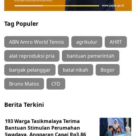
Tag Populer
ABN Amro World Tennis
agrikulur
AHRT
alat reproduksi pria
bantuan pemerintah
banyak pelanggar
batal nikah
Bogor
Bruno Matos
CFD
Berita Terkini
193 Warga Tasikmalaya Terima
Bantuan Stimulan Perumahan
Swadaya, Anggaran Capai Rp3,86