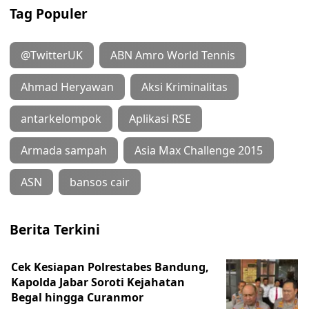
Tag Populer
@TwitterUK
ABN Amro World Tennis
Ahmad Heryawan
Aksi Kriminalitas
antarkelompok
Aplikasi RSE
Armada sampah
Asia Max Challenge 2015
ASN
bansos cair
Berita Terkini
Cek Kesiapan Polrestabes Bandung,
Kapolda Jabar Soroti Kejahatan
Begal hingga Curanmor