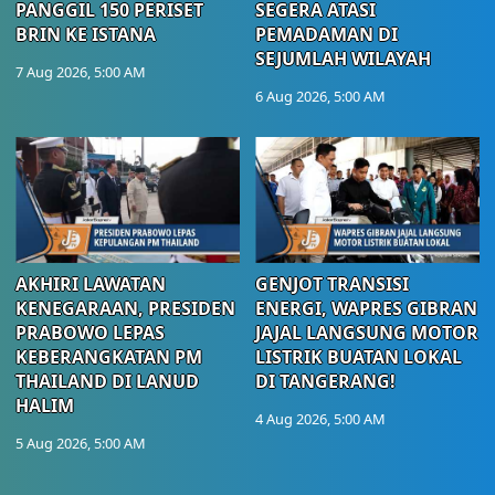
PANGGIL 150 PERISET
SEGERA ATASI
BRIN KE ISTANA
PEMADAMAN DI
SEJUMLAH WILAYAH
7 Aug 2026, 5:00 AM
6 Aug 2026, 5:00 AM
AKHIRI LAWATAN
GENJOT TRANSISI
KENEGARAAN, PRESIDEN
ENERGI, WAPRES GIBRAN
PRABOWO LEPAS
JAJAL LANGSUNG MOTOR
KEBERANGKATAN PM
LISTRIK BUATAN LOKAL
THAILAND DI LANUD
DI TANGERANG!
HALIM
4 Aug 2026, 5:00 AM
5 Aug 2026, 5:00 AM