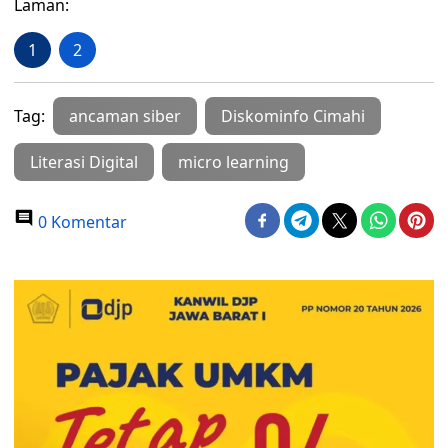
Laman:
1
2
Tag:
ancaman siber
Diskominfo Cimahi
Literasi Digital
micro learning
0 Komentar