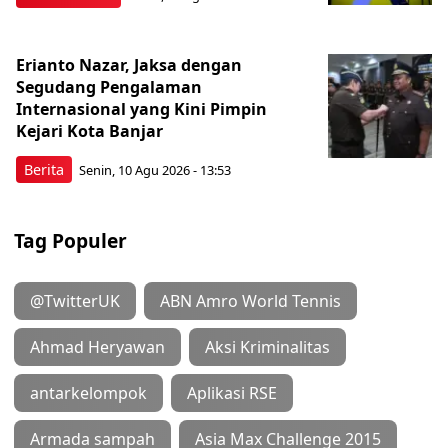
Erianto Nazar, Jaksa dengan
Segudang Pengalaman
Internasional yang Kini Pimpin
Kejari Kota Banjar
Berita
Senin, 10 Agu 2026 - 13:53
Tag Populer
@TwitterUK
ABN Amro World Tennis
Ahmad Heryawan
Aksi Kriminalitas
antarkelompok
Aplikasi RSE
Armada sampah
Asia Max Challenge 2015