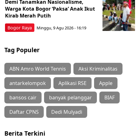
Demi Tanamkan Nasionalisme,
Warga Kota Bogor ‘Paksa’ Anak Ikut
Kirab Merah Putih
Bogor Raya
Minggu, 9 Agu 2026 - 16:19
Tag Populer
ABN Amro World Tennis
Aksi Kriminalitas
antarkelompok
Aplikasi RSE
Apple
bansos cair
banyak pelanggar
BIAF
Daftar CPNS
Dedi Mulyadi
Berita Terkini