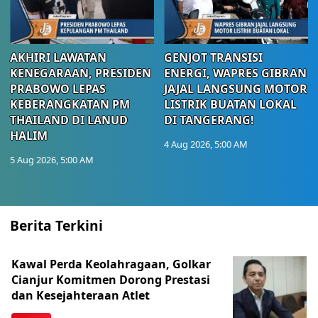
AKHIRI LAWATAN
GENJOT TRANSISI
KENEGARAAN, PRESIDEN
ENERGI, WAPRES GIBRAN
PRABOWO LEPAS
JAJAL LANGSUNG MOTOR
KEBERANGKATAN PM
LISTRIK BUATAN LOKAL
THAILAND DI LANUD
DI TANGERANG!
HALIM
4 Aug 2026, 5:00 AM
5 Aug 2026, 5:00 AM
Berita Terkini
Kawal Perda Keolahragaan, Golkar
Cianjur Komitmen Dorong Prestasi
dan Kesejahteraan Atlet