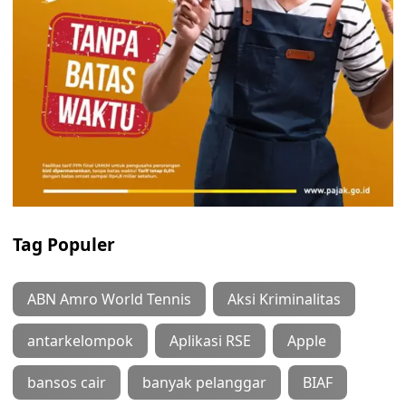
Tag Populer
ABN Amro World Tennis
Aksi Kriminalitas
antarkelompok
Aplikasi RSE
Apple
bansos cair
banyak pelanggar
BIAF