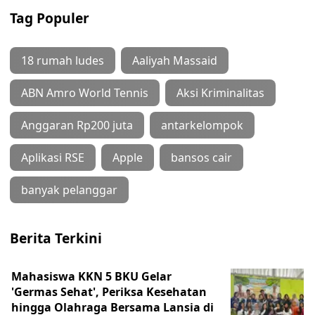
Tag Populer
18 rumah ludes
Aaliyah Massaid
ABN Amro World Tennis
Aksi Kriminalitas
Anggaran Rp200 juta
antarkelompok
Aplikasi RSE
Apple
bansos cair
banyak pelanggar
Berita Terkini
Mahasiswa KKN 5 BKU Gelar
'Germas Sehat', Periksa Kesehatan
hingga Olahraga Bersama Lansia di