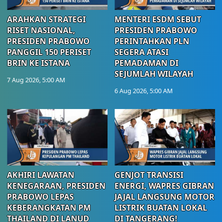
ARAHKAN STRATEGI
MENTERI ESDM SEBUT
RISET NASIONAL,
PRESIDEN PRABOWO
PRESIDEN PRABOWO
PERINTAHKAN PLN
PANGGIL 150 PERISET
SEGERA ATASI
BRIN KE ISTANA
PEMADAMAN DI
SEJUMLAH WILAYAH
7 Aug 2026, 5:00 AM
6 Aug 2026, 5:00 AM
AKHIRI LAWATAN
GENJOT TRANSISI
KENEGARAAN, PRESIDEN
ENERGI, WAPRES GIBRAN
PRABOWO LEPAS
JAJAL LANGSUNG MOTOR
KEBERANGKATAN PM
LISTRIK BUATAN LOKAL
THAILAND DI LANUD
DI TANGERANG!