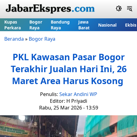
Kupas
Bogor
Bandung
Jawa
Nasional
Ekbis
Perkara
Raya
Raya
Barat
Beranda
»
Bogor Raya
PKL Kawasan Pasar Bogor
Terakhir Jualan Hari Ini, 26
Maret Area Harus Kosong
Penulis:
Sekar Andini WP
Editor: H Priyadi
Rabu, 25 Mar 2026 - 13:59