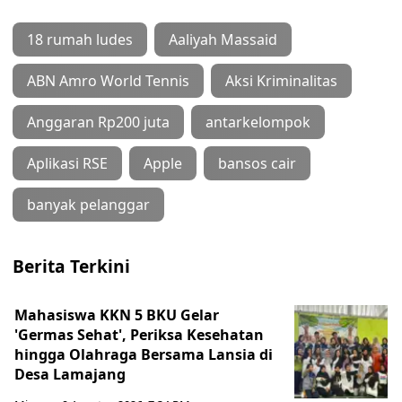
18 rumah ludes
Aaliyah Massaid
ABN Amro World Tennis
Aksi Kriminalitas
Anggaran Rp200 juta
antarkelompok
Aplikasi RSE
Apple
bansos cair
banyak pelanggar
Berita Terkini
Mahasiswa KKN 5 BKU Gelar
'Germas Sehat', Periksa Kesehatan
hingga Olahraga Bersama Lansia di
Desa Lamajang