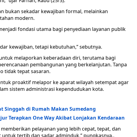
,” ujar Farhan, Rabu (25/3).
n bukan sekadar kewajiban formal, melainkan
ntahan modern.
 menjadi fondasi utama bagi penyediaan layanan publik
dar kewajiban, tetapi kebutuhan,” sebutnya.
ntuk melaporkan keberadaan diri, terutama bagi
 perencanaan pembangunan yang berkelanjutan. Tanpa
o tidak tepat sasaran.
uk proaktif melapor ke aparat wilayah setempat agar
alam sistem administrasi kependudukan kota.
at Singgah di Rumah Makan Sumedang
njur Terapkan One Way Akibat Lonjakan Kendaraan
 memberikan pelayanan yang lebih cepat, tepat, dan
 untuk tertib dan sadar adminduk,” pungkasnya..