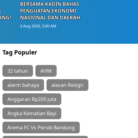
BERSAMA KADIN BAHAS
K
PENGUATAN EKONOMI
ANG!
NASIONAL DAN DAERAH
3 Aug 2026, 5:00 AM
Tag Populer
32 tahun
AHM
alarm bahaya
alasan Resign
Anggaran Rp200 juta
Angka Kematian Bayi
Arema FC Vs Persib Bandung