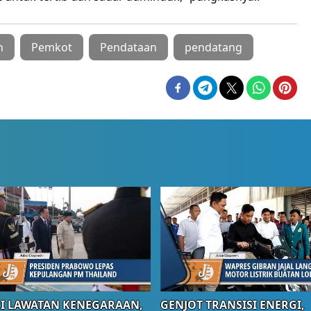
n
Pemkot
Pendataan
pendatang
I LAWATAN KENEGARAAN,
GENJOT TRANSISI ENERGI,