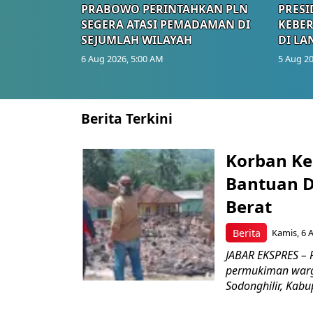
PRABOWO PERINTAHKAN PLN
PRESI
SEGERA ATASI PEMADAMAN DI
KEBE
SEJUMLAH WILAYAH
DI LA
6 Aug 2026, 5:00 AM
5 Aug 20
Berita Terkini
Korban Ke
Bantuan D
Berat
Berita
Kamis, 6 
JABAR EKSPRES –
permukiman warg
Sodonghilir, Kab