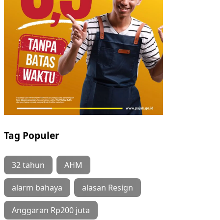
Tag Populer
32 tahun
AHM
alarm bahaya
alasan Resign
Anggaran Rp200 juta