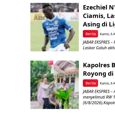
Ezechiel 
Ciamis, L
Asing di L
Berita
Kamis, 6 
JABAR EKSPRES – 
Laskar Galuh akhi
Kapolres 
Royong di
Berita
Kamis, 6 
JABAR EKSPRES –
menyelimuti RW 1
(6/8/2026).Kapolr