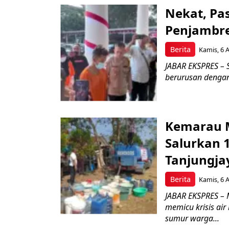
Nekat, Pa
Penjambre
Berita
Kamis, 6 
JABAR EKSPRES – S
berurusan dengan 
Kemarau M
Salurkan 1
Tanjungja
Berita
Kamis, 6 
JABAR EKSPRES –
memicu krisis air
sumur warga...