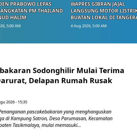
DEN PRABOWO LEPAS
WAPRES GIBRAN JAJAL
RANGKATAN PM THAILAND
LANGSUNG MOTOR LISTRI
NUD HALIM
BUATAN LOKAL DI TANGER
26, 5:00 AM
4 Aug 2026, 5:00 AM
bakaran Sodonghilir Mulai Terima
arurat, Delapan Rumah Rusak
Agu 2026 - 15:35
 Penanganan pascakebakaran yang menghanguskan
a di Kampung Satron, Desa Parumasan, Kecamatan
upaten Tasikmalaya, mulai memasuki...