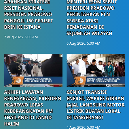
ARAHKAN STRATEGI
MENTERI ESDM SEBUT
RISET NASIONAL,
PRESIDEN PRABOWO
PRESIDEN PRABOWO
PERINTAHKAN PLN
PANGGIL 150 PERISET
SEGERA ATASI
BRIN KE ISTANA
PEMADAMAN DI
SEJUMLAH WILAYAH
7 Aug 2026, 5:00 AM
6 Aug 2026, 5:00 AM
AKHIRI LAWATAN
GENJOT TRANSISI
KENEGARAAN, PRESIDEN
ENERGI, WAPRES GIBRAN
PRABOWO LEPAS
JAJAL LANGSUNG MOTOR
KEBERANGKATAN PM
LISTRIK BUATAN LOKAL
THAILAND DI LANUD
DI TANGERANG!
HALIM
4 Aug 2026, 5:00 AM