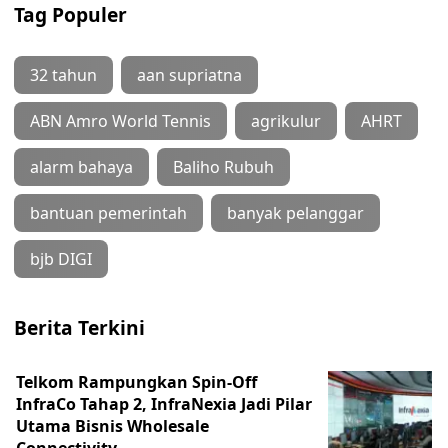
Tag Populer
32 tahun
aan supriatna
ABN Amro World Tennis
agrikulur
AHRT
alarm bahaya
Baliho Rubuh
bantuan pemerintah
banyak pelanggar
bjb DIGI
Berita Terkini
Telkom Rampungkan Spin-Off
InfraCo Tahap 2, InfraNexia Jadi Pilar
Utama Bisnis Wholesale