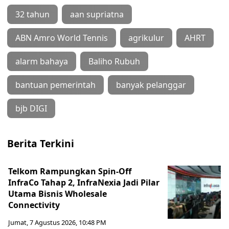
32 tahun
aan supriatna
ABN Amro World Tennis
agrikulur
AHRT
alarm bahaya
Baliho Rubuh
bantuan pemerintah
banyak pelanggar
bjb DIGI
Berita Terkini
Telkom Rampungkan Spin-Off
InfraCo Tahap 2, InfraNexia Jadi Pilar
Utama Bisnis Wholesale
Connectivity
Jumat, 7 Agustus 2026, 10:48 PM