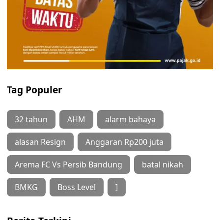
Tag Populer
32 tahun
AHM
alarm bahaya
alasan Resign
Anggaran Rp200 juta
Arema FC Vs Persib Bandung
batal nikah
BMKG
Boss Level
]