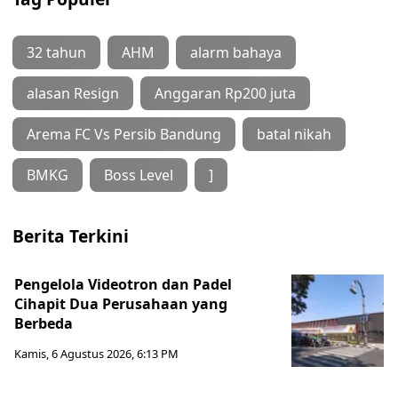
32 tahun
AHM
alarm bahaya
alasan Resign
Anggaran Rp200 juta
Arema FC Vs Persib Bandung
batal nikah
BMKG
Boss Level
]
Berita Terkini
Pengelola Videotron dan Padel
Cihapit Dua Perusahaan yang
Berbeda
Kamis, 6 Agustus 2026, 6:13 PM