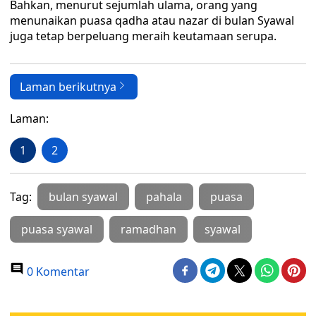
Bahkan, menurut sejumlah ulama, orang yang
menunaikan puasa qadha atau nazar di bulan Syawal
juga tetap berpeluang meraih keutamaan serupa.
Laman berikutnya
Laman:
1
2
Tag:
bulan syawal
pahala
puasa
puasa syawal
ramadhan
syawal
0 Komentar