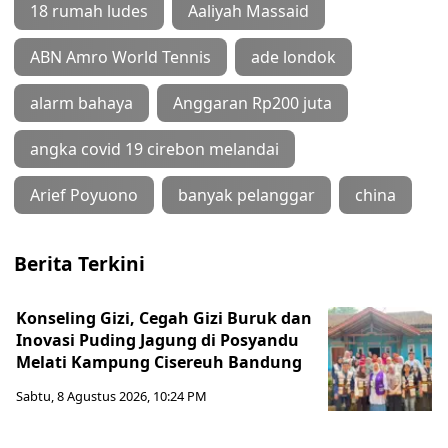
18 rumah ludes
Aaliyah Massaid
ABN Amro World Tennis
ade londok
alarm bahaya
Anggaran Rp200 juta
angka covid 19 cirebon melandai
Arief Poyuono
banyak pelanggar
china
Berita Terkini
Konseling Gizi, Cegah Gizi Buruk dan
Inovasi Puding Jagung di Posyandu
Melati Kampung Cisereuh Bandung
Sabtu, 8 Agustus 2026, 10:24 PM