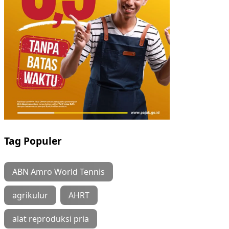
Tag Populer
ABN Amro World Tennis
agrikulur
AHRT
alat reproduksi pria