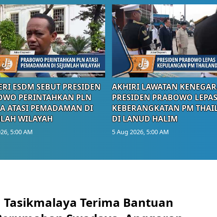
RI ESDM SEBUT PRESIDEN
AKHIRI LAWATAN KENEGAR
OWO PERINTAHKAN PLN
PRESIDEN PRABOWO LEPA
A ATASI PEMADAMAN DI
KEBERANGKATAN PM THAI
LAH WILAYAH
DI LANUD HALIM
26, 5:00 AM
5 Aug 2026, 5:00 AM
 Tasikmalaya Terima Bantuan