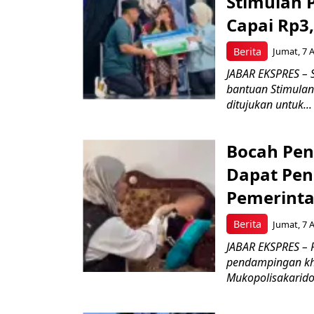
Stimulan
Capai Rp3,
Berita
Jumat, 7 
JABAR EKSPRES –
bantuan Stimulan
ditujukan untuk...
Bocah Pen
Dapat Pen
Pemerint
Berita
Jumat, 7 
JABAR EKSPRES –
pendampingan khu
Mukopolisakaridosi