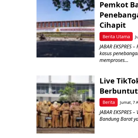
Pemkot Ba
Penebang
Cihapit
Berita Utama
J
JABAR EKSPRES – 
kasus penebangan
memproses...
Live TikT
Berbuntut
Berita
Jumat, 7 
JABAR EKSPRES – 
Bandung Barat ya