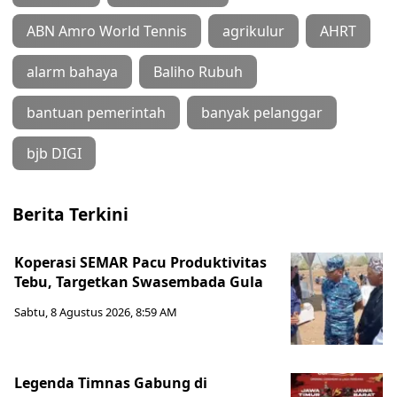
ABN Amro World Tennis
agrikulur
AHRT
alarm bahaya
Baliho Rubuh
bantuan pemerintah
banyak pelanggar
bjb DIGI
Berita Terkini
Koperasi SEMAR Pacu Produktivitas
Tebu, Targetkan Swasembada Gula
Sabtu, 8 Agustus 2026, 8:59 AM
Legenda Timnas Gabung di