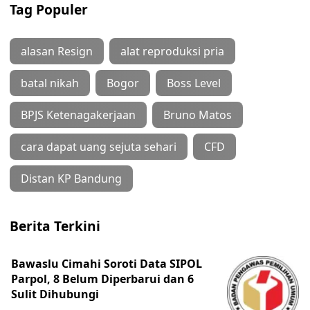
Tag Populer
alasan Resign
alat reproduksi pria
batal nikah
Bogor
Boss Level
BPJS Ketenagakerjaan
Bruno Matos
cara dapat uang sejuta sehari
CFD
Distan KP Bandung
Berita Terkini
Bawaslu Cimahi Soroti Data SIPOL
Parpol, 8 Belum Diperbarui dan 6
Sulit Dihubungi