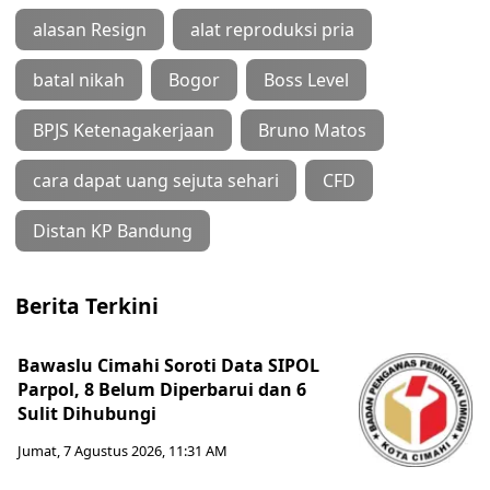
alasan Resign
alat reproduksi pria
batal nikah
Bogor
Boss Level
BPJS Ketenagakerjaan
Bruno Matos
cara dapat uang sejuta sehari
CFD
Distan KP Bandung
Berita Terkini
Bawaslu Cimahi Soroti Data SIPOL
Parpol, 8 Belum Diperbarui dan 6
Sulit Dihubungi
Jumat, 7 Agustus 2026, 11:31 AM