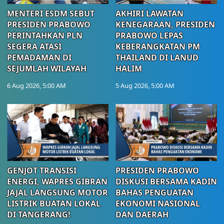
MENTERI ESDM SEBUT
AKHIRI LAWATAN
PRESIDEN PRABOWO
KENEGARAAN, PRESIDEN
PERINTAHKAN PLN
PRABOWO LEPAS
SEGERA ATASI
KEBERANGKATAN PM
PEMADAMAN DI
THAILAND DI LANUD
SEJUMLAH WILAYAH
HALIM
6 Aug 2026, 5:00 AM
5 Aug 2026, 5:00 AM
GENJOT TRANSISI
PRESIDEN PRABOWO
ENERGI, WAPRES GIBRAN
DISKUSI BERSAMA KADIN
JAJAL LANGSUNG MOTOR
BAHAS PENGUATAN
LISTRIK BUATAN LOKAL
EKONOMI NASIONAL
DI TANGERANG!
DAN DAERAH