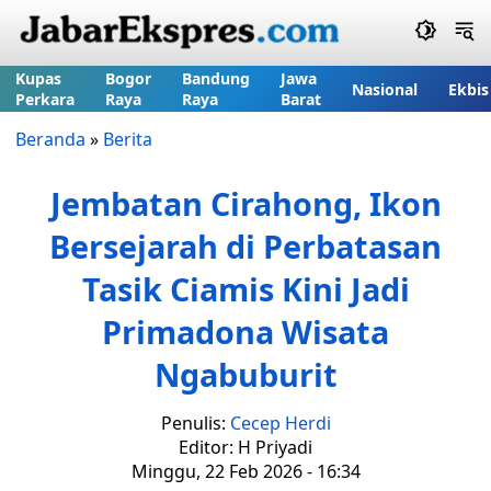
Kupas
Bogor
Bandung
Jawa
Nasional
Ekbis
Perkara
Raya
Raya
Barat
Beranda
»
Berita
Jembatan Cirahong, Ikon
Bersejarah di Perbatasan
Tasik Ciamis Kini Jadi
Primadona Wisata
Ngabuburit
Penulis:
Cecep Herdi
Editor: H Priyadi
Minggu, 22 Feb 2026 - 16:34