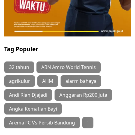
Tag Populer
32 tahun
ABN Amro World Tennis
agrikulur
AHM
alarm bahaya
Andi Rian Djajadi
Anggaran Rp200 juta
Angka Kematian Bayi
Arema FC Vs Persib Bandung
]