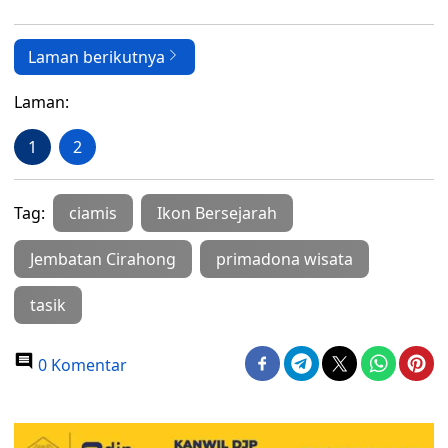
Laman berikutnya
Laman:
1
2
Tag:
ciamis
Ikon Bersejarah
Jembatan Cirahong
primadona wisata
tasik
0 Komentar