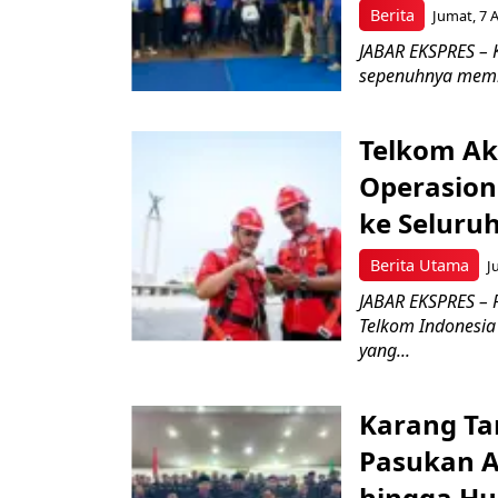
Berita
Jumat, 7 
JABAR EKSPRES – K
sepenuhnya memb
Telkom Ak
Operasion
ke Seluru
Berita Utama
J
JABAR EKSPRES – 
Telkom Indonesia 
yang...
Karang Ta
Pasukan Ad
hingga Hu