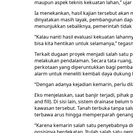
maupun aspek teknis kekuatan lahan,” ujar E
Ia menekankan, hasil kajian tersebut akan 
dinyatakan masih layak, pembangunan dapat
menunjukkan sebaliknya, pemerintah tidak 
“Kalau nanti hasil evaluasi kekuatan lahanny
bisa kita hentikan untuk selamanya,” tegasn
Terkait dugaan proyek menjadi salah satu p
melakukan pendalaman. Secara tata ruang
perkotaan yang diperuntukkan bagi pemba
alarm untuk meneliti kembali daya dukung
“Dengan adanya kejadian kemarin, perlu dil
Eko menjelaskan, saat banjir terjadi, pih
and fill). Di sisi lain, sistem drainase be
kawasan tersebut. Tanah terbuka tanpa sa
terbawa arus hingga memperparah genang
“Karena kemarin salah satu penyebabnya dr
posisinya berdekatan. Itulah salah satu pe