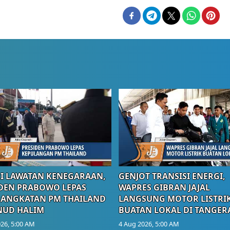
I LAWATAN KENEGARAAN,
GENJOT TRANSISI ENERGI,
DEN PRABOWO LEPAS
WAPRES GIBRAN JAJAL
RANGKATAN PM THAILAND
LANGSUNG MOTOR LISTRI
NUD HALIM
BUATAN LOKAL DI TANGER
26, 5:00 AM
4 Aug 2026, 5:00 AM