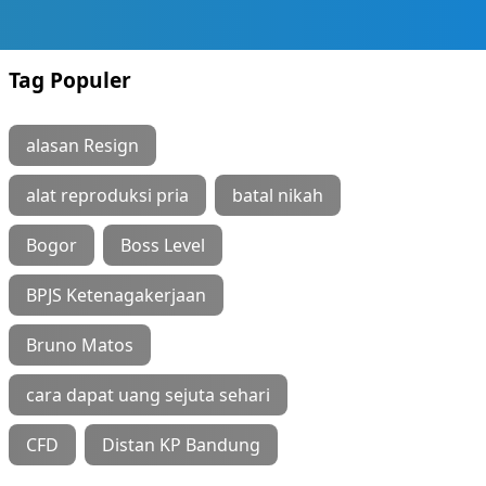
Tag Populer
alasan Resign
alat reproduksi pria
batal nikah
Bogor
Boss Level
BPJS Ketenagakerjaan
Bruno Matos
cara dapat uang sejuta sehari
CFD
Distan KP Bandung