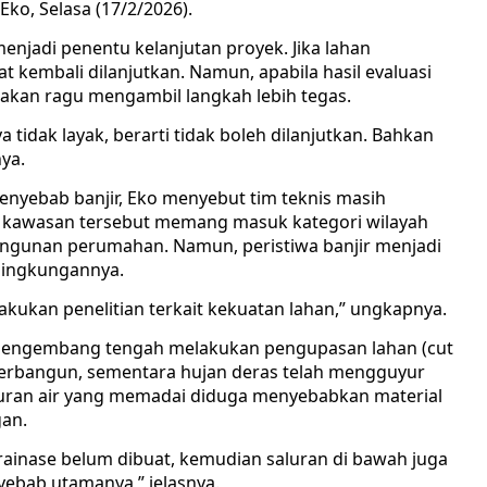
ko, Selasa (17/2/2026).
menjadi penentu kelanjutan proyek. Jika lahan
 kembali dilanjutkan. Namun, apabila hasil evaluasi
akan ragu mengambil langkah lebih tegas.
a tidak layak, berarti tidak boleh dilanjutkan. Bahkan
ya.
enyebab banjir, Eko menyebut tim teknis masih
, kawasan tersebut memang masuk kategori wilayah
ngunan perumahan. Namun, peristiwa banjir menjadi
 lingkungannya.
akukan penelitian terkait kekuatan lahan,” ungkapnya.
ak pengembang tengah melakukan pengupasan lahan (cut
lum terbangun, sementara hujan deras telah mengguyur
luran air yang memadai diduga menyebabkan material
an.
ainase belum dibuat, kemudian saluran di bawah juga
nyebab utamanya,” jelasnya.