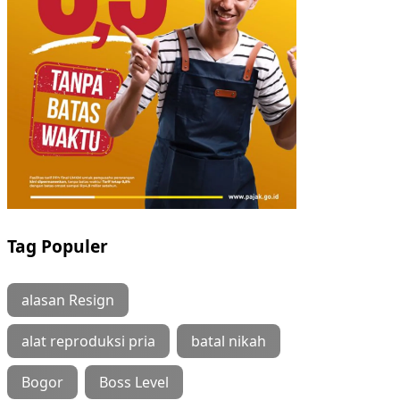
Tag Populer
alasan Resign
alat reproduksi pria
batal nikah
Bogor
Boss Level