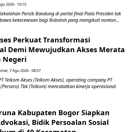
Agu 2026 - 10:15
ekalahan Persib Bandung di partai final Piala Presiden tak
awa kekecewaan bagi Bobotoh yang mengikuti nonton...
ses Perkuat Transformasi
al Demi Mewujudkan Akses Merata
h Negeri
umat, 7 Agu 2026 - 08:57
PT Telkom Akses (Telkom Akses), operating company PT
(Persero) Tbk (Telkom) mencatatkan kinerja operasional
runa Kabupaten Bogor Siapkan
vokasi, Bidik Persoalan Sosial
kum di 40 Kecamatan