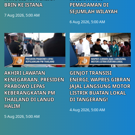
BRIN KE ISTANA
PEMADAMAN DI
SEJUMLAH WILAYAH
7 Aug 2026, 5:00 AM
6 Aug 2026, 5:00 AM
AKHIRI LAWATAN
GENJOT TRANSISI
KENEGARAAN, PRESIDEN
ENERGI, WAPRES GIBRAN
PRABOWO LEPAS
JAJAL LANGSUNG MOTOR
KEBERANGKATAN PM
LISTRIK BUATAN LOKAL
THAILAND DI LANUD
DI TANGERANG!
HALIM
4 Aug 2026, 5:00 AM
5 Aug 2026, 5:00 AM