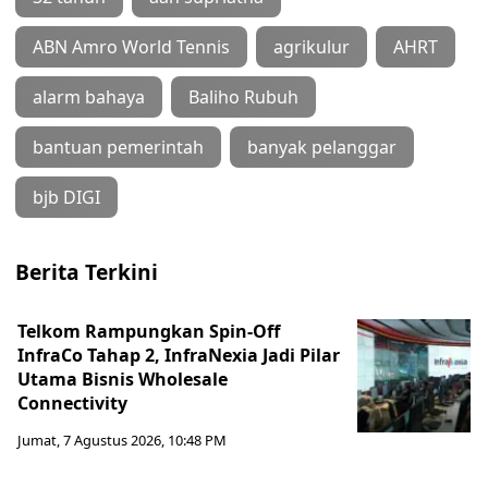
ABN Amro World Tennis
agrikulur
AHRT
alarm bahaya
Baliho Rubuh
bantuan pemerintah
banyak pelanggar
bjb DIGI
Berita Terkini
Telkom Rampungkan Spin-Off
InfraCo Tahap 2, InfraNexia Jadi Pilar
Utama Bisnis Wholesale
Connectivity
Jumat, 7 Agustus 2026, 10:48 PM