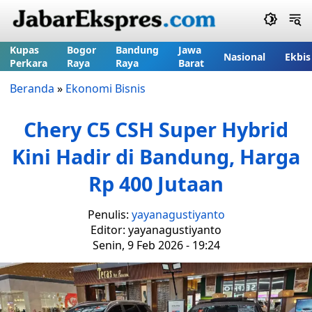
Kupas
Bogor
Bandung
Jawa
Nasional
Ekbis
Perkara
Raya
Raya
Barat
Beranda
»
Ekonomi Bisnis
Chery C5 CSH Super Hybrid
Kini Hadir di Bandung, Harga
Rp 400 Jutaan
Penulis:
yayanagustiyanto
Editor: yayanagustiyanto
Senin, 9 Feb 2026 - 19:24