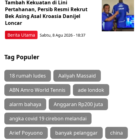
Tambah Kekuatan di Lini
Pertahanan, Persib Resmi Rekrut
Bek Asing Asal Kroasia Danijel
Loncar
Berita Utama
Sabtu, 8 Agu 2026 - 18:37
Tag Populer
18 rumah ludes
Aaliyah Massaid
ABN Amro World Tennis
ade londok
alarm bahaya
Anggaran Rp200 juta
angka covid 19 cirebon melandai
Arief Poyuono
banyak pelanggar
china