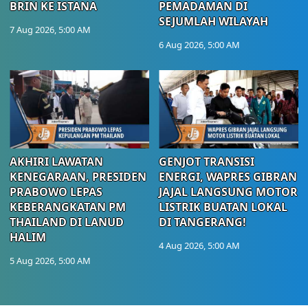
BRIN KE ISTANA
PEMADAMAN DI
SEJUMLAH WILAYAH
7 Aug 2026, 5:00 AM
6 Aug 2026, 5:00 AM
AKHIRI LAWATAN
GENJOT TRANSISI
KENEGARAAN, PRESIDEN
ENERGI, WAPRES GIBRAN
PRABOWO LEPAS
JAJAL LANGSUNG MOTOR
KEBERANGKATAN PM
LISTRIK BUATAN LOKAL
THAILAND DI LANUD
DI TANGERANG!
HALIM
4 Aug 2026, 5:00 AM
5 Aug 2026, 5:00 AM