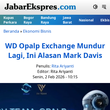
Kupas
Bogor
Bandung
Jawa
Nasional
Ekbis
Perkara
Raya
Raya
Barat
Beranda
»
Ekonomi Bisnis
WD Opalp Exchange Mundur
Lagi, Ini Alasan Mark Davis
Penulis:
Rita Ariyanti
Editor: Rita Ariyanti
Senin, 2 Feb 2026 - 10:15