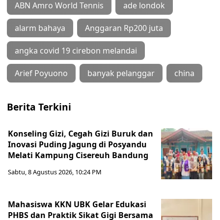
ABN Amro World Tennis
ade londok
alarm bahaya
Anggaran Rp200 juta
angka covid 19 cirebon melandai
Arief Poyuono
banyak pelanggar
china
Berita Terkini
Konseling Gizi, Cegah Gizi Buruk dan
Inovasi Puding Jagung di Posyandu
Melati Kampung Cisereuh Bandung
Sabtu, 8 Agustus 2026, 10:24 PM
Mahasiswa KKN UBK Gelar Edukasi
PHBS dan Praktik Sikat Gigi Bersama