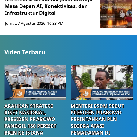
Masa Depan AI, Konektivitas, dan
Infrastruktur Digital
Jumat, 7 Agustus 2026, 10:33 PM
Video Terbaru
ARAHKAN STRATEGI
MENTERI ESDM SEBUT
RISET NASIONAL,
PRESIDEN PRABOWO
PRESIDEN PRABOWO
PERINTAHKAN PLN
PANGGIL 150 PERISET
SEGERA ATASI
BRIN KE ISTANA
PEMADAMAN DI