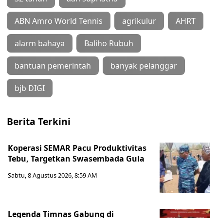
ABN Amro World Tennis
agrikulur
AHRT
alarm bahaya
Baliho Rubuh
bantuan pemerintah
banyak pelanggar
bjb DIGI
Berita Terkini
Koperasi SEMAR Pacu Produktivitas
Tebu, Targetkan Swasembada Gula
Sabtu, 8 Agustus 2026, 8:59 AM
Legenda Timnas Gabung di