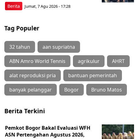
Berita
Jumat, 7 Agu 2026 - 17:28
Tag Populer
32 tahun
aan supriatna
ABN Amro World Tennis
agrikulur
AHRT
alat reproduksi pria
bantuan pemerintah
banyak pelanggar
Bogor
Bruno Matos
Berita Terkini
Pemkot Bogor Bakal Evaluasi WFH
ASN Pertengahan Agustus 2026,