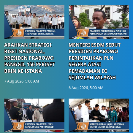
ARAHKAN STRATEGI
MENTERI ESDM SEBUT
RISET NASIONAL,
PRESIDEN PRABOWO
PRESIDEN PRABOWO
PERINTAHKAN PLN
PANGGIL 150 PERISET
SEGERA ATASI
BRIN KE ISTANA
PEMADAMAN DI
SEJUMLAH WILAYAH
7 Aug 2026, 5:00 AM
6 Aug 2026, 5:00 AM