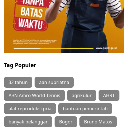
Tag Populer
32 tahun
aan supriatna
ABN Amro World Tennis
agrikulur
AHRT
alat reproduksi pria
bantuan pemerintah
banyak pelanggar
Bogor
Bruno Matos