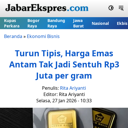
Kupas
Bogor
Bandung
Jawa
Nasional
Ekbis
Perkara
Raya
Raya
Barat
Beranda
»
Ekonomi Bisnis
Turun Tipis, Harga Emas
Antam Tak Jadi Sentuh Rp3
Juta per gram
Penulis:
Rita Ariyanti
Editor: Rita Ariyanti
Selasa, 27 Jan 2026 - 10:33