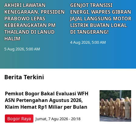
AKHIRI LAWATAN
GENJOT TRANSISI
KENEGARAAN, PRESIDEN
ENERGI, WAPRES GIBRAN
PRABOWO LEPAS
JAJAL LANGSUNG MOTOR
KEBERANGKATAN PM
LISTRIK BUATAN LOKAL
THAILAND DI LANUD
DI TANGERANG!
HALIM
4 Aug 2026, 5:00 AM
5 Aug 2026, 5:00 AM
Berita Terkini
Pemkot Bogor Bakal Evaluasi WFH
ASN Pertengahan Agustus 2026,
Klaim Hemat Rp1 Miliar per Bulan
Bogor Raya
Jumat, 7 Agu 2026 - 20:18