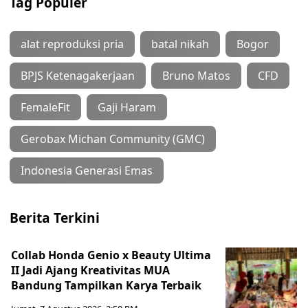
Tag Populer
alat reproduksi pria
batal nikah
Bogor
BPJS Ketenagakerjaan
Bruno Matos
CFD
FemaleFit
Gaji Haram
Gerobax Michan Community (GMC)
Indonesia Generasi Emas
Berita Terkini
Collab Honda Genio x Beauty Ultima
II Jadi Ajang Kreativitas MUA
Bandung Tampilkan Karya Terbaik