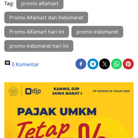
Tag:
promo alfamart
Promo Alfamart dan Indomaret
Promo Alfamart hari ini
promo indomaret
promo indomaret hari ini
0 Komentar