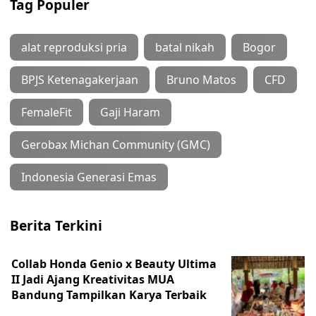
Tag Populer
alat reproduksi pria
batal nikah
Bogor
BPJS Ketenagakerjaan
Bruno Matos
CFD
FemaleFit
Gaji Haram
Gerobax Michan Community (GMC)
Indonesia Generasi Emas
Berita Terkini
Collab Honda Genio x Beauty Ultima
II Jadi Ajang Kreativitas MUA
Bandung Tampilkan Karya Terbaik