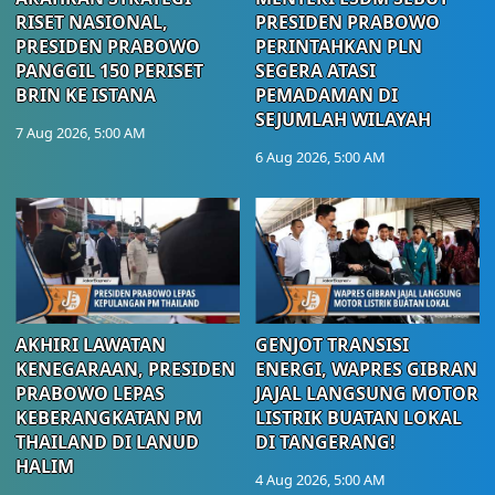
RISET NASIONAL,
PRESIDEN PRABOWO
PRESIDEN PRABOWO
PERINTAHKAN PLN
PANGGIL 150 PERISET
SEGERA ATASI
BRIN KE ISTANA
PEMADAMAN DI
SEJUMLAH WILAYAH
7 Aug 2026, 5:00 AM
6 Aug 2026, 5:00 AM
AKHIRI LAWATAN
GENJOT TRANSISI
KENEGARAAN, PRESIDEN
ENERGI, WAPRES GIBRAN
PRABOWO LEPAS
JAJAL LANGSUNG MOTOR
KEBERANGKATAN PM
LISTRIK BUATAN LOKAL
THAILAND DI LANUD
DI TANGERANG!
HALIM
4 Aug 2026, 5:00 AM