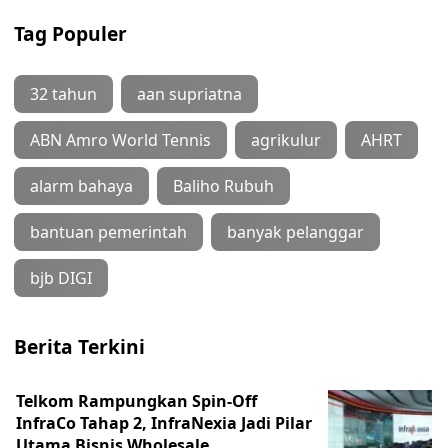
Tag Populer
32 tahun
aan supriatna
ABN Amro World Tennis
agrikulur
AHRT
alarm bahaya
Baliho Rubuh
bantuan pemerintah
banyak pelanggar
bjb DIGI
Berita Terkini
Telkom Rampungkan Spin-Off
InfraCo Tahap 2, InfraNexia Jadi Pilar
Utama Bisnis Wholesale