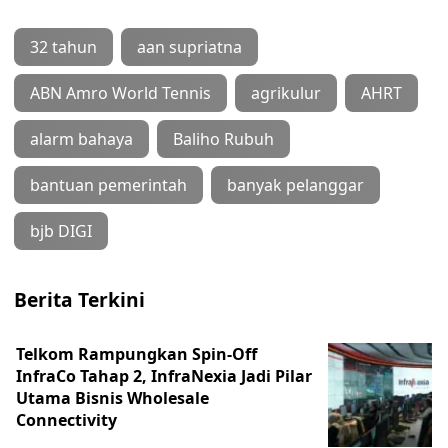
32 tahun
aan supriatna
ABN Amro World Tennis
agrikulur
AHRT
alarm bahaya
Baliho Rubuh
bantuan pemerintah
banyak pelanggar
bjb DIGI
Berita Terkini
Telkom Rampungkan Spin-Off
InfraCo Tahap 2, InfraNexia Jadi Pilar
Utama Bisnis Wholesale
Connectivity