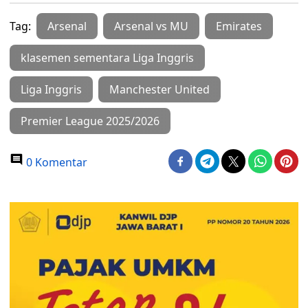
Tag:
Arsenal
Arsenal vs MU
Emirates
klasemen sementara Liga Inggris
Liga Inggris
Manchester United
Premier League 2025/2026
0 Komentar