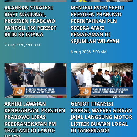
ARAHKAN STRATEGI
MENTERI ESDM SEBUT
RISET NASIONAL,
PRESIDEN PRABOWO
PRESIDEN PRABOWO
PERINTAHKAN PLN
PANGGIL 150 PERISET
SEGERA ATASI
BRIN KE ISTANA
PEMADAMAN DI
SEJUMLAH WILAYAH
7 Aug 2026, 5:00 AM
6 Aug 2026, 5:00 AM
AKHIRI LAWATAN
GENJOT TRANSISI
KENEGARAAN, PRESIDEN
ENERGI, WAPRES GIBRAN
PRABOWO LEPAS
JAJAL LANGSUNG MOTOR
KEBERANGKATAN PM
LISTRIK BUATAN LOKAL
THAILAND DI LANUD
DI TANGERANG!