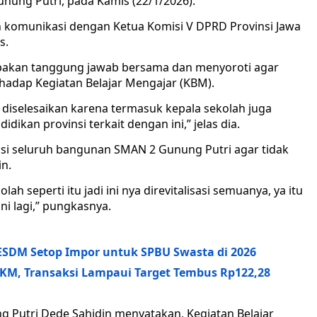
unung Putri, pada Kamis (22/1/2026).
 komunikasi dengan Ketua Komisi V DPRD Provinsi Jawa
s.
pakan tanggung jawab bersama dan menyoroti agar
hadap Kegiatan Belajar Mengajar (KBM).
 diselesaikan karena termasuk kepala sekolah juga
ikan provinsi terkait dengan ini,” jelas dia.
isasi seluruh bangunan SMAN 2 Gunung Putri agar tidak
in.
h seperti itu jadi ini nya direvitalisasi semuanya, ya itu
ni lagi,” pungkasnya.
ESDM Setop Impor untuk SPBU Swasta di 2026
KM, Transaksi Lampaui Target Tembus Rp122,28
 Putri Dede Sahidin menyatakan, Kegiatan Belajar