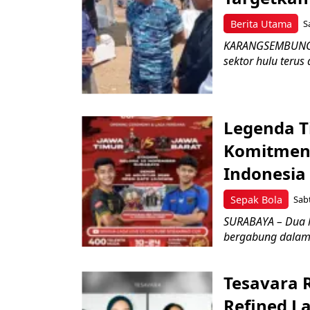
Berita Utama
S
KARANGSEMBUNG –
sektor hulu terus
Legenda T
Komitmen 
Indonesia
Sepak Bola
Sabt
SURABAYA – Dua l
bergabung dalam 
Tesavara 
Refined L