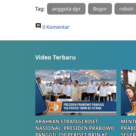
Tag:
anggota dpr
Bogor
roboh
0 Komentar
Video Terbaru
ARAHKAN STRATEGI RISET
MENTE
NASIONAL, PRESIDEN PRABOWO
PRAB
PANGGIL 150 PERISET BRIN KE
SEGER