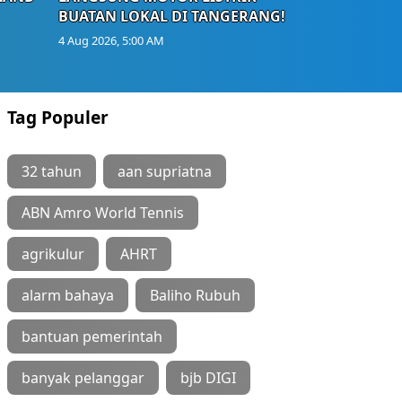
BUATAN LOKAL DI TANGERANG!
4 Aug 2026, 5:00 AM
Tag Populer
32 tahun
aan supriatna
ABN Amro World Tennis
agrikulur
AHRT
alarm bahaya
Baliho Rubuh
bantuan pemerintah
banyak pelanggar
bjb DIGI