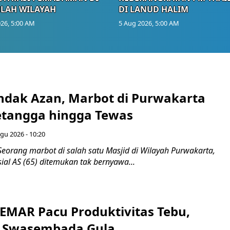
LAH WILAYAH
DI LANUD HALIM
26, 5:00 AM
5 Aug 2026, 5:00 AM
endak Azan, Marbot di Purwakarta
etangga hingga Tewas
gu 2026 - 10:20
eorang marbot di salah satu Masjid di Wilayah Purwakarta,
sial AS (65) ditemukan tak bernyawa...
SEMAR Pacu Produktivitas Tebu,
n Swasembada Gula