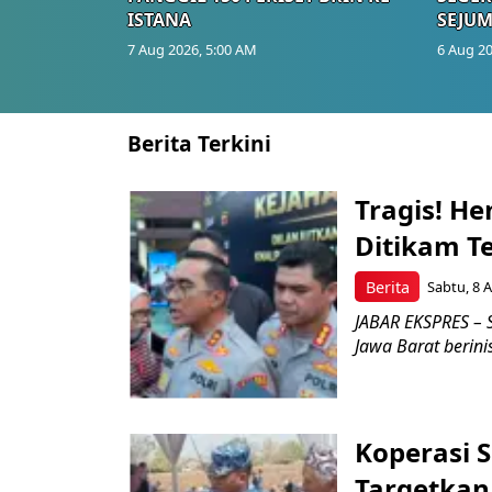
ISTANA
SEJUM
7 Aug 2026, 5:00 AM
6 Aug 20
Berita Terkini
Tragis! H
Ditikam T
Berita
Sabtu, 8 A
JABAR EKSPRES – S
Jawa Barat berini
Koperasi 
Targetka