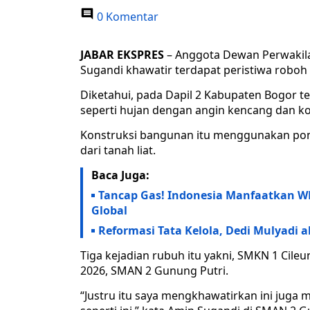
0 Komentar
JABAR EKSPRES
– Anggota Dewan Perwakila
Sugandi khawatir terdapat peristiwa roboh r
Diketahui, pada Dapil 2 Kabupaten Bogor t
seperti hujan dengan angin kencang dan k
Konstruksi bangunan itu menggunakan ponda
dari tanah liat.
Baca Juga:
Tancap Gas! Indonesia Manfaatkan WEF
Global
Reformasi Tata Kelola, Dedi Mulyadi
Tiga kejadian rubuh itu yakni, SMKN 1 Cile
2026, SMAN 2 Gunung Putri.
“Justru itu saya mengkhawatirkan ini jug