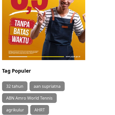
Tag Populer
32 tahun
aan supriatna
ABN Amro World Tennis
agrikulur
AHRT