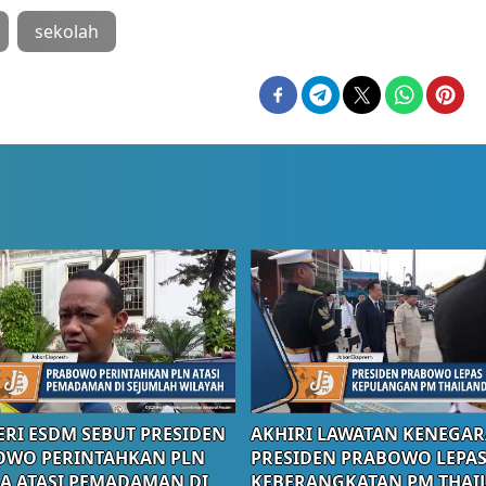
sekolah
RI ESDM SEBUT PRESIDEN
AKHIRI LAWATAN KENEGAR
OWO PERINTAHKAN PLN
PRESIDEN PRABOWO LEPA
A ATASI PEMADAMAN DI
KEBERANGKATAN PM THAI