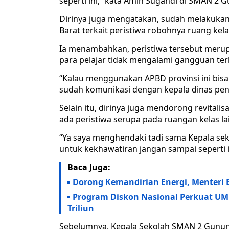
seperti ini,” kata Amin Sugandi di SMAN 2 G
Dirinya juga mengatakan, sudah melakukan
Barat terkait peristiwa robohnya ruang kela
Ia menambahkan, peristiwa tersebut meru
para pelajar tidak mengalami gangguan ter
“Kalau menggunakan APBD provinsi ini bisa
sudah komunikasi dengan kepala dinas pendid
Selain itu, dirinya juga mendorong revital
ada peristiwa serupa pada ruangan kelas la
“Ya saya menghendaki tadi sama Kepala sekola
untuk kekhawatiran jangan sampai seperti i
Baca Juga:
Dorong Kemandirian Energi, Menteri 
Program Diskon Nasional Perkuat UM
Triliun
Sebelumnya, Kepala Sekolah SMAN 2 Gunung