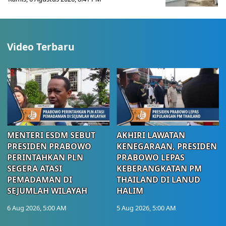
Video Terbaru
MENTERI ESDM SEBUT
AKHIRI LAWATAN
PRESIDEN PRABOWO
KENEGARAAN, PRESIDEN
PERINTAHKAN PLN
PRABOWO LEPAS
SEGERA ATASI
KEBERANGKATAN PM
PEMADAMAN DI
THAILAND DI LANUD
SEJUMLAH WILAYAH
HALIM
6 Aug 2026, 5:00 AM
5 Aug 2026, 5:00 AM