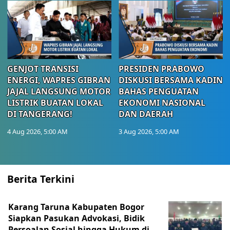
GENJOT TRANSISI
PRESIDEN PRABOWO
ENERGI, WAPRES GIBRAN
DISKUSI BERSAMA KADIN
JAJAL LANGSUNG MOTOR
BAHAS PENGUATAN
LISTRIK BUATAN LOKAL
EKONOMI NASIONAL
DI TANGERANG!
DAN DAERAH
4 Aug 2026, 5:00 AM
3 Aug 2026, 5:00 AM
Berita Terkini
Karang Taruna Kabupaten Bogor
Siapkan Pasukan Advokasi, Bidik
Persoalan Sosial hingga Hukum di