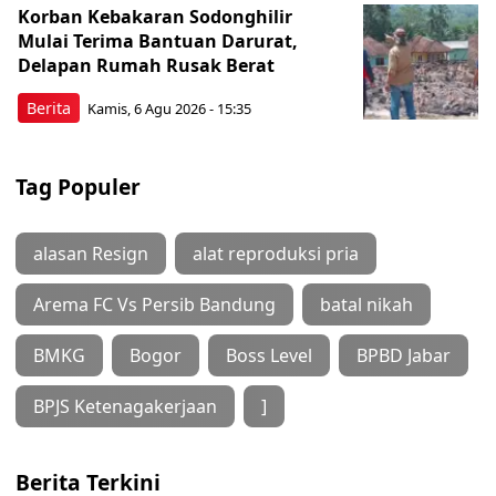
Korban Kebakaran Sodonghilir
Mulai Terima Bantuan Darurat,
Delapan Rumah Rusak Berat
Berita
Kamis, 6 Agu 2026 - 15:35
Tag Populer
alasan Resign
alat reproduksi pria
Arema FC Vs Persib Bandung
batal nikah
BMKG
Bogor
Boss Level
BPBD Jabar
BPJS Ketenagakerjaan
]
Berita Terkini