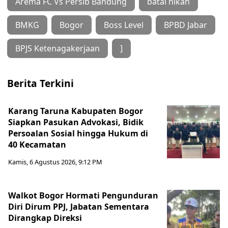
Arema FC Vs Persib Bandung
batal nikah
BMKG
Bogor
Boss Level
BPBD Jabar
BPJS Ketenagakerjaan
]
Berita Terkini
Karang Taruna Kabupaten Bogor
Siapkan Pasukan Advokasi, Bidik
Persoalan Sosial hingga Hukum di
40 Kecamatan
Kamis, 6 Agustus 2026, 9:12 PM
Walkot Bogor Hormati Pengunduran
Diri Dirum PPJ, Jabatan Sementara
Dirangkap Direksi