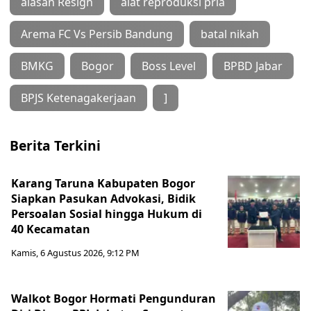
alasan Resign
alat reproduksi pria
Arema FC Vs Persib Bandung
batal nikah
BMKG
Bogor
Boss Level
BPBD Jabar
BPJS Ketenagakerjaan
]
Berita Terkini
Karang Taruna Kabupaten Bogor
Siapkan Pasukan Advokasi, Bidik
Persoalan Sosial hingga Hukum di
40 Kecamatan
Kamis, 6 Agustus 2026, 9:12 PM
Walkot Bogor Hormati Pengunduran