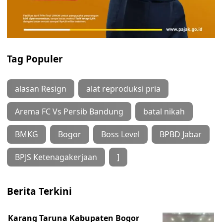
Tag Populer
alasan Resign
alat reproduksi pria
Arema FC Vs Persib Bandung
batal nikah
BMKG
Bogor
Boss Level
BPBD Jabar
BPJS Ketenagakerjaan
]
Berita Terkini
Karang Taruna Kabupaten Bogor