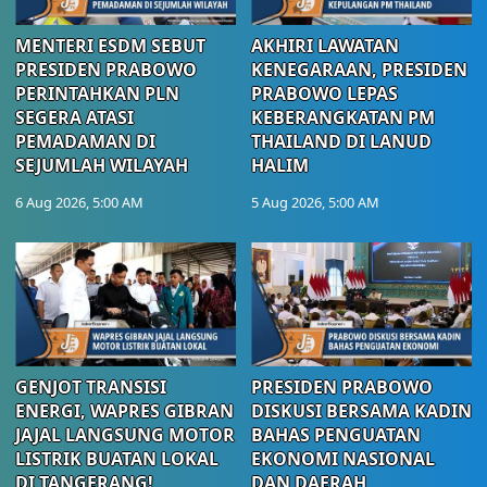
MENTERI ESDM SEBUT
AKHIRI LAWATAN
PRESIDEN PRABOWO
KENEGARAAN, PRESIDEN
PERINTAHKAN PLN
PRABOWO LEPAS
SEGERA ATASI
KEBERANGKATAN PM
PEMADAMAN DI
THAILAND DI LANUD
SEJUMLAH WILAYAH
HALIM
6 Aug 2026, 5:00 AM
5 Aug 2026, 5:00 AM
GENJOT TRANSISI
PRESIDEN PRABOWO
ENERGI, WAPRES GIBRAN
DISKUSI BERSAMA KADIN
JAJAL LANGSUNG MOTOR
BAHAS PENGUATAN
LISTRIK BUATAN LOKAL
EKONOMI NASIONAL
DI TANGERANG!
DAN DAERAH