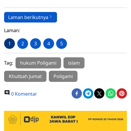
Laman berikutnya
Laman:
1
2
3
4
5
Tag:
hukum Poligami
islam
Khutbah Jumat
Poligami
0 Komentar