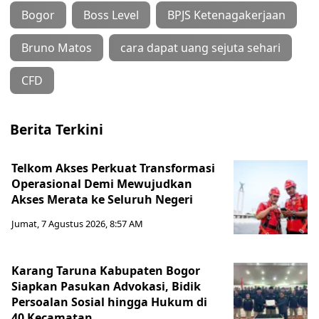
Bogor
Boss Level
BPJS Ketenagakerjaan
Bruno Matos
cara dapat uang sejuta sehari
CFD
Berita Terkini
Telkom Akses Perkuat Transformasi
Operasional Demi Mewujudkan
Akses Merata ke Seluruh Negeri
Jumat, 7 Agustus 2026, 8:57 AM
Karang Taruna Kabupaten Bogor
Siapkan Pasukan Advokasi, Bidik
Persoalan Sosial hingga Hukum di
40 Kecamatan