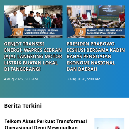
GENJOT TRANSISI
PRESIDEN PRABOWO
ENERGI, WAPRES GIBRAN
DISKUSI BERSAMA KADIN
JAJAL LANGSUNG MOTOR
BAHAS PENGUATAN
LISTRIK BUATAN LOKAL
EKONOMI NASIONAL
DI TANGERANG!
DAN DAERAH
4 Aug 2026, 5:00 AM
3 Aug 2026, 5:00 AM
Berita Terkini
Telkom Akses Perkuat Transformasi
Operasional Demi Mewujudkan