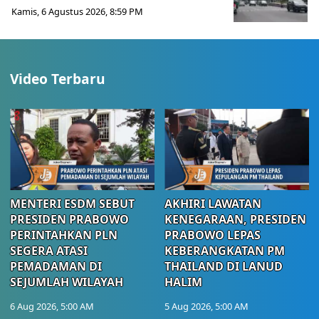
Kamis, 6 Agustus 2026, 8:59 PM
Video Terbaru
MENTERI ESDM SEBUT
AKHIRI LAWATAN
PRESIDEN PRABOWO
KENEGARAAN, PRESIDEN
PERINTAHKAN PLN
PRABOWO LEPAS
SEGERA ATASI
KEBERANGKATAN PM
PEMADAMAN DI
THAILAND DI LANUD
SEJUMLAH WILAYAH
HALIM
6 Aug 2026, 5:00 AM
5 Aug 2026, 5:00 AM