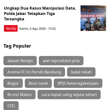
Ungkap Dua Kasus Manipulasi Data,
Polda Jabar Tetapkan Tiga
Tersangka
Berita
Kamis, 6 Agu 2026 - 15:52
Tag Populer
alasan Resign
alat reproduksi pria
Arema FC Vs Persib Bandung
batal nikah
Bogor
Boss Level
BPJS Ketenagakerjaan
Bruno Matos
cara dapat uang sejuta sehari
CFD