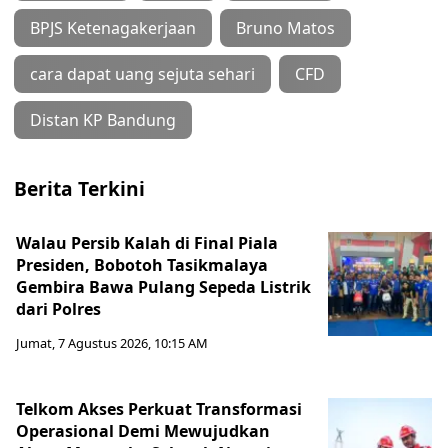
BPJS Ketenagakerjaan
Bruno Matos
cara dapat uang sejuta sehari
CFD
Distan KP Bandung
Berita Terkini
Walau Persib Kalah di Final Piala
Presiden, Bobotoh Tasikmalaya
Gembira Bawa Pulang Sepeda Listrik
dari Polres
Jumat, 7 Agustus 2026, 10:15 AM
Telkom Akses Perkuat Transformasi
Operasional Demi Mewujudkan