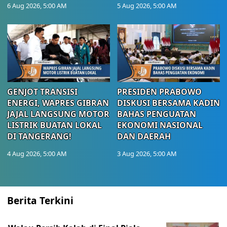
6 Aug 2026, 5:00 AM
5 Aug 2026, 5:00 AM
GENJOT TRANSISI
PRESIDEN PRABOWO
ENERGI, WAPRES GIBRAN
DISKUSI BERSAMA KADIN
JAJAL LANGSUNG MOTOR
BAHAS PENGUATAN
LISTRIK BUATAN LOKAL
EKONOMI NASIONAL
DI TANGERANG!
DAN DAERAH
4 Aug 2026, 5:00 AM
3 Aug 2026, 5:00 AM
Berita Terkini