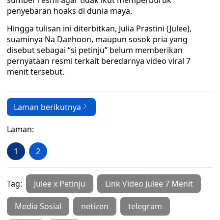
sumber resmi agar tidak ikut memperburuk
penyebaran hoaks di dunia maya.
Hingga tulisan ini diterbitkan, Julia Prastini (Julee),
suaminya Na Daehoon, maupun sosok pria yang
disebut sebagai “si petinju” belum memberikan
pernyataan resmi terkait beredarnya video viral 7
menit tersebut.
Laman berikutnya
Laman:
1
2
Tag:
Julee x Petinju
Link Video Julee 7 Menit
Media Sosial
netizen
telegram