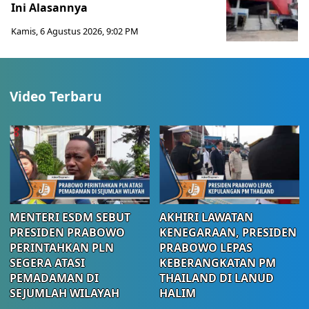
Ini Alasannya
Kamis, 6 Agustus 2026, 9:02 PM
Video Terbaru
MENTERI ESDM SEBUT
AKHIRI LAWATAN
PRESIDEN PRABOWO
KENEGARAAN, PRESIDEN
PERINTAHKAN PLN
PRABOWO LEPAS
SEGERA ATASI
KEBERANGKATAN PM
PEMADAMAN DI
THAILAND DI LANUD
SEJUMLAH WILAYAH
HALIM