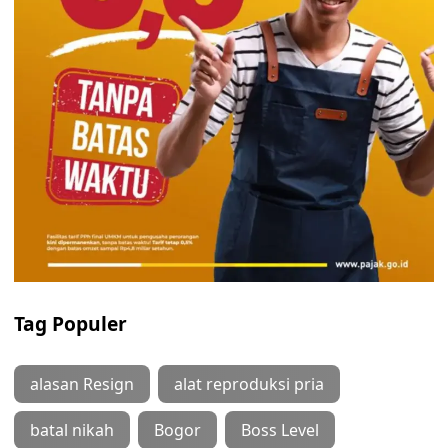
Tag Populer
alasan Resign
alat reproduksi pria
batal nikah
Bogor
Boss Level