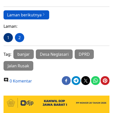
Laman berikutnya
Laman:
1
2
Tag:
banjar
Desa Neglasari
DPRD
Jalan Rusak
0 Komentar