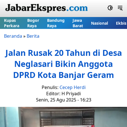
Kupas
Bogor
Bandung
Jawa
Nasional
Ekbis
Perkara
Raya
Raya
Barat
Beranda
»
Berita
Jalan Rusak 20 Tahun di Desa
Neglasari Bikin Anggota
DPRD Kota Banjar Geram
Penulis:
Cecep Herdi
Editor: H Priyadi
Senin, 25 Agu 2025 - 16:23