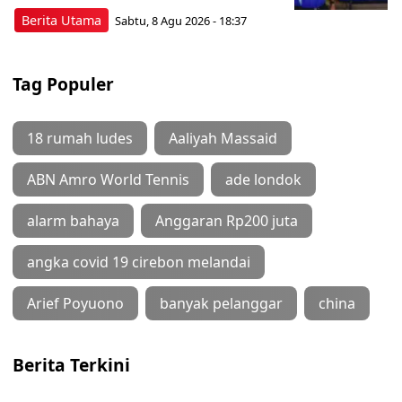
Berita Utama
Sabtu, 8 Agu 2026 - 18:37
Tag Populer
18 rumah ludes
Aaliyah Massaid
ABN Amro World Tennis
ade londok
alarm bahaya
Anggaran Rp200 juta
angka covid 19 cirebon melandai
Arief Poyuono
banyak pelanggar
china
Berita Terkini