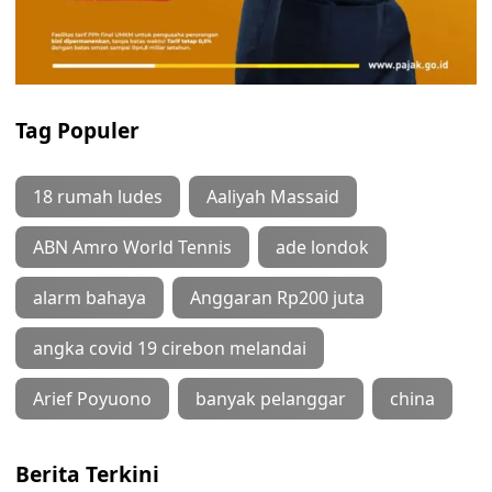
Tag Populer
18 rumah ludes
Aaliyah Massaid
ABN Amro World Tennis
ade londok
alarm bahaya
Anggaran Rp200 juta
angka covid 19 cirebon melandai
Arief Poyuono
banyak pelanggar
china
Berita Terkini