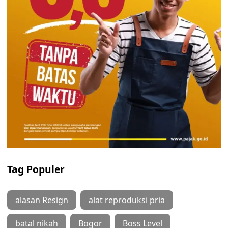
Tag Populer
alasan Resign
alat reproduksi pria
batal nikah
Bogor
Boss Level