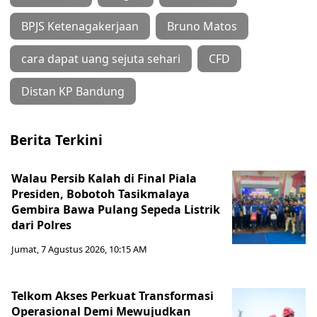
BPJS Ketenagakerjaan
Bruno Matos
cara dapat uang sejuta sehari
CFD
Distan KP Bandung
Berita Terkini
Walau Persib Kalah di Final Piala
Presiden, Bobotoh Tasikmalaya
Gembira Bawa Pulang Sepeda Listrik
dari Polres
Jumat, 7 Agustus 2026, 10:15 AM
Telkom Akses Perkuat Transformasi
Operasional Demi Mewujudkan