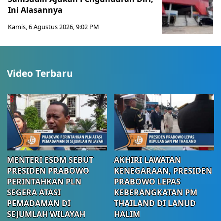
Ini Alasannya
Kamis, 6 Agustus 2026, 9:02 PM
Video Terbaru
MENTERI ESDM SEBUT
AKHIRI LAWATAN
PRESIDEN PRABOWO
KENEGARAAN, PRESIDEN
PERINTAHKAN PLN
PRABOWO LEPAS
SEGERA ATASI
KEBERANGKATAN PM
PEMADAMAN DI
THAILAND DI LANUD
SEJUMLAH WILAYAH
HALIM