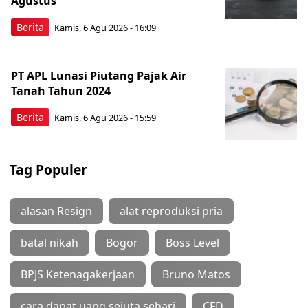
Agustus
Berita
Kamis, 6 Agu 2026 - 16:09
PT APL Lunasi Piutang Pajak Air
Tanah Tahun 2024
Berita
Kamis, 6 Agu 2026 - 15:59
Tag Populer
alasan Resign
alat reproduksi pria
batal nikah
Bogor
Boss Level
BPJS Ketenagakerjaan
Bruno Matos
cara dapat uang sejuta sehari
CFD