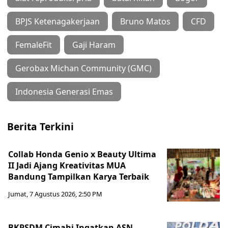
BPJS Ketenagakerjaan
Bruno Matos
CFD
FemaleFit
Gaji Haram
Gerobax Michan Community (GMC)
Indonesia Generasi Emas
Berita Terkini
Collab Honda Genio x Beauty Ultima
II Jadi Ajang Kreativitas MUA
Bandung Tampilkan Karya Terbaik
Jumat, 7 Agustus 2026, 2:50 PM
BKPSDM Cimahi Ingatkan ASN