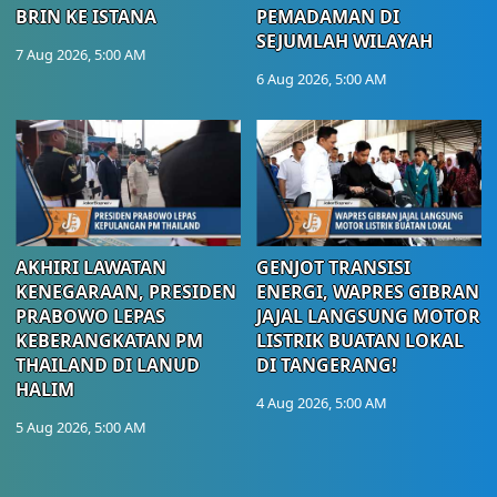
BRIN KE ISTANA
PEMADAMAN DI
SEJUMLAH WILAYAH
7 Aug 2026, 5:00 AM
6 Aug 2026, 5:00 AM
AKHIRI LAWATAN
GENJOT TRANSISI
KENEGARAAN, PRESIDEN
ENERGI, WAPRES GIBRAN
PRABOWO LEPAS
JAJAL LANGSUNG MOTOR
KEBERANGKATAN PM
LISTRIK BUATAN LOKAL
THAILAND DI LANUD
DI TANGERANG!
HALIM
4 Aug 2026, 5:00 AM
5 Aug 2026, 5:00 AM