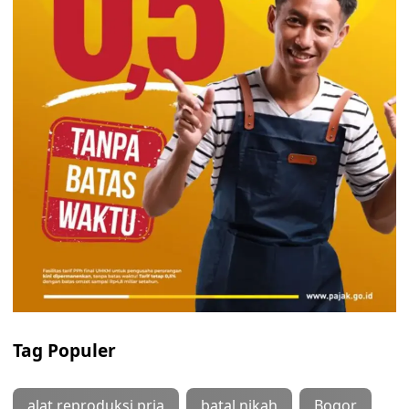
Tag Populer
alat reproduksi pria
batal nikah
Bogor