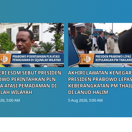
RI ESDM SEBUT PRESIDEN
AKHIRI LAWATAN KENEGAR
OWO PERINTAHKAN PLN
PRESIDEN PRABOWO LEPA
A ATASI PEMADAMAN DI
KEBERANGKATAN PM THAI
LAH WILAYAH
DI LANUD HALIM
26, 5:00 AM
5 Aug 2026, 5:00 AM