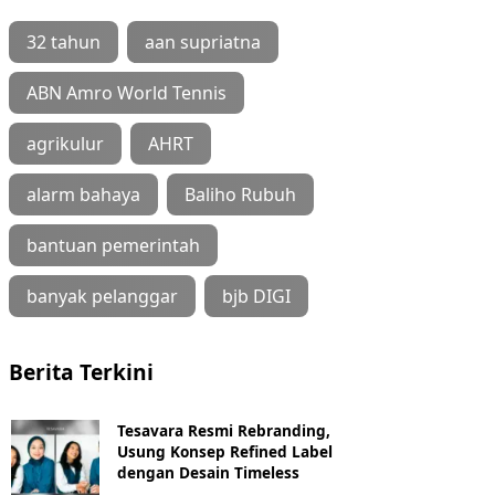
32 tahun
aan supriatna
ABN Amro World Tennis
agrikulur
AHRT
alarm bahaya
Baliho Rubuh
bantuan pemerintah
banyak pelanggar
bjb DIGI
Berita Terkini
Tesavara Resmi Rebranding,
Usung Konsep Refined Label
dengan Desain Timeless