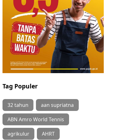
Tag Populer
32 tahun
aan supriatna
ABN Amro World Tennis
agrikulur
AHRT