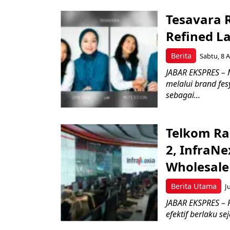
Tesavara 
Refined L
Berita
Sabtu, 8 A
JABAR EKSPRES – M
melalui brand fe
sebagai...
Telkom Ra
2, InfraNe
Wholesale
Berita Utama
J
JABAR EKSPRES – P
efektif berlaku se