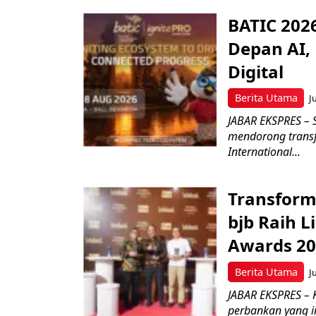
BATIC 202
Depan AI, 
Digital
Berita Utama
J
JABAR EKSPRES – 
mendorong transfo
International...
Transform
bjb Raih 
Awards 2
Berita Utama
J
JABAR EKSPRES –
perbankan yang i