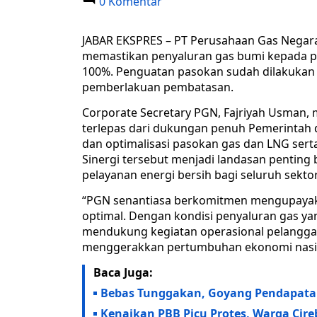
0 Komentar
JABAR EKSPRES – PT Perusahaan Gas Negara
memastikan penyaluran gas bumi kepada p
100%. Penguatan pasokan sudah dilakukan 
pemberlakuan pembatasan.
Corporate Secretary PGN, Fajriyah Usman,
terlepas dari dukungan penuh Pemerintah
dan optimalisasi pasokan gas dan LNG sert
Sinergi tersebut menjadi landasan pentin
pelayanan energi bersih bagi seluruh sekto
“PGN senantiasa berkomitmen mengupaya
optimal. Dengan kondisi penyaluran gas y
mendukung kegiatan operasional pelanggan
menggerakkan pertumbuhan ekonomi nasiona
Baca Juga:
Bebas Tunggakan, Goyang Pendapat
Kenaikan PBB Picu Protes, Warga Cir