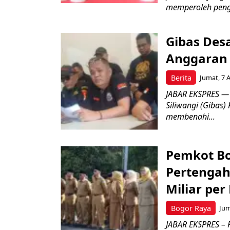
memperoleh peng
Gibas Des
Anggaran 
Berita
Jumat, 7 
JABAR EKSPRES — 
Siliwangi (Gibas)
membenahi...
Pemkot Bo
Pertengah
Miliar per
Bogor Raya
Jum
JABAR EKSPRES – 