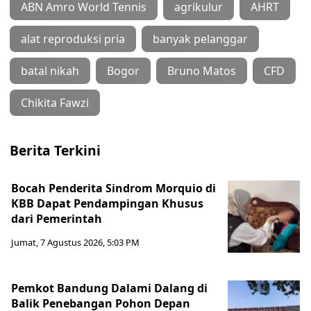
ABN Amro World Tennis
agrikulur
AHRT
alat reproduksi pria
banyak pelanggar
batal nikah
Bogor
Bruno Matos
CFD
Chikita Fawzi
Berita Terkini
Bocah Penderita Sindrom Morquio di
KBB Dapat Pendampingan Khusus
dari Pemerintah
Jumat, 7 Agustus 2026, 5:03 PM
Pemkot Bandung Dalami Dalang di
Balik Penebangan Pohon Depan