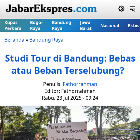
Kupas
Bogor
Bandung
Jawa
Nasional
Ekbis
Perkara
Raya
Raya
Barat
Beranda
»
Bandung Raya
Studi Tour di Bandung: Bebas
atau Beban Terselubung?
Penulis:
Fathorrahman
Editor: Fathorrahman
Rabu, 23 Jul 2025 - 09:24