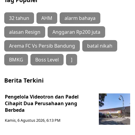
32 tahun
AHM
alarm bahaya
alasan Resign
Anggaran Rp200 juta
Arema FC Vs Persib Bandung
batal nikah
BMKG
Boss Level
]
Berita Terkini
Pengelola Videotron dan Padel
Cihapit Dua Perusahaan yang
Berbeda
Kamis, 6 Agustus 2026, 6:13 PM