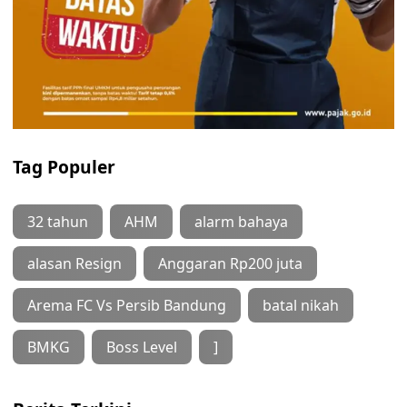
Tag Populer
32 tahun
AHM
alarm bahaya
alasan Resign
Anggaran Rp200 juta
Arema FC Vs Persib Bandung
batal nikah
BMKG
Boss Level
]