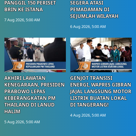
PANGGIL 150 PERISET
SEGERA ATASI
BRIN KE ISTANA
PEMADAMAN DI
SEJUMLAH WILAYAH
7 Aug 2026, 5:00 AM
6 Aug 2026, 5:00 AM
AKHIRI LAWATAN
GENJOT TRANSISI
KENEGARAAN, PRESIDEN
ENERGI, WAPRES GIBRAN
PRABOWO LEPAS
JAJAL LANGSUNG MOTOR
KEBERANGKATAN PM
LISTRIK BUATAN LOKAL
THAILAND DI LANUD
DI TANGERANG!
HALIM
4 Aug 2026, 5:00 AM
5 Aug 2026, 5:00 AM