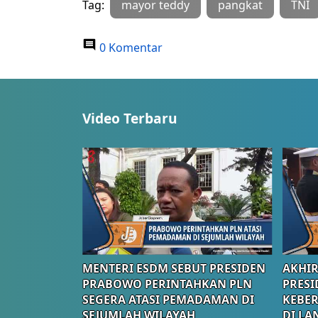
Tag:
mayor teddy
pangkat
TNI
0 Komentar
Video Terbaru
MENTERI ESDM SEBUT PRESIDEN
AKHIR
PRABOWO PERINTAHKAN PLN
PRESI
SEGERA ATASI PEMADAMAN DI
KEBE
SEJUMLAH WILAYAH
DI LA