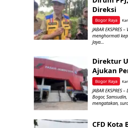
Direksi
Bogor Raya
Kam
JABAR EKSPRES – 
menghormati kep
Jaya...
Direktur 
Ajukan Pe
Bogor Raya
Kam
JABAR EKSPRES – 
Bogor, Samsudin,
mengatakan, surat
CFD Kota 