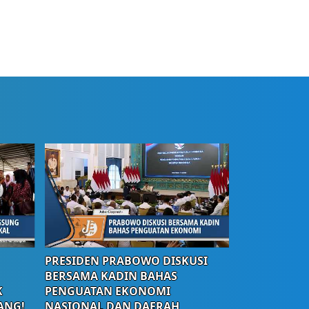
PRESIDEN PRABOWO DISKUSI
BERSAMA KADIN BAHAS
K
PENGUATAN EKONOMI
ANG!
NASIONAL DAN DAERAH