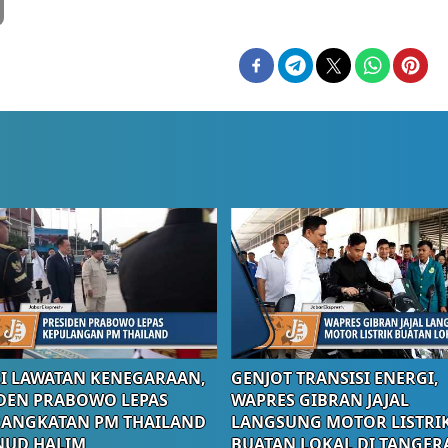
I LAWATAN KENEGARAAN,
GENJOT TRANSISI ENERGI,
DEN PRABOWO LEPAS
WAPRES GIBRAN JAJAL
RANGKATAN PM THAILAND
LANGSUNG MOTOR LISTRI
NUD HALIM
BUATAN LOKAL DI TANGER