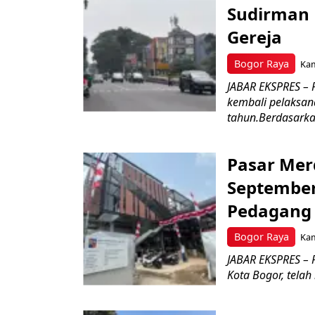
Sudirman 
Gereja
Bogor Raya
Kam
JABAR EKSPRES – 
kembali pelaksan
tahun.Berdasarkan
Pasar Mer
September
Pedagan
Bogor Raya
Kam
JABAR EKSPRES –
Kota Bogor, telah