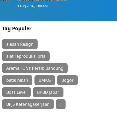
3 Aug 2026, 5:00 AM
Tag Populer
alasan Resign
alat reproduksi pria
Arema FC Vs Persib Bandung
batal nikah
BMKG
Bogor
Boss Level
BPBD Jabar
BPJS Ketenagakerjaan
]