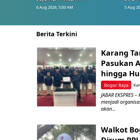
6 Aug 2026, 5:00 AM
5 Aug 20
Berita Terkini
Karang Ta
Pasukan Ad
hingga Hu
Bogor Raya
Kam
JABAR EKSPRES – 
menjadi organisa
akan...
Walkot Bo
Dirum PPJ