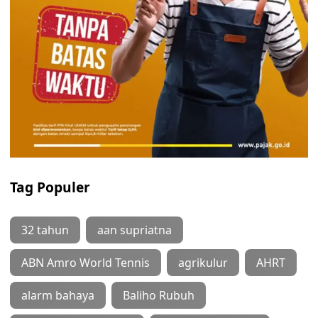
Tag Populer
32 tahun
aan supriatna
ABN Amro World Tennis
agrikulur
AHRT
alarm bahaya
Baliho Rubuh