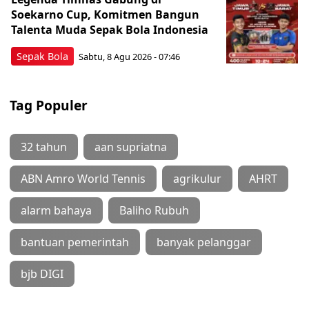
Soekarno Cup, Komitmen Bangun
Talenta Muda Sepak Bola Indonesia
Sepak Bola
Sabtu, 8 Agu 2026 - 07:46
Tag Populer
32 tahun
aan supriatna
ABN Amro World Tennis
agrikulur
AHRT
alarm bahaya
Baliho Rubuh
bantuan pemerintah
banyak pelanggar
bjb DIGI