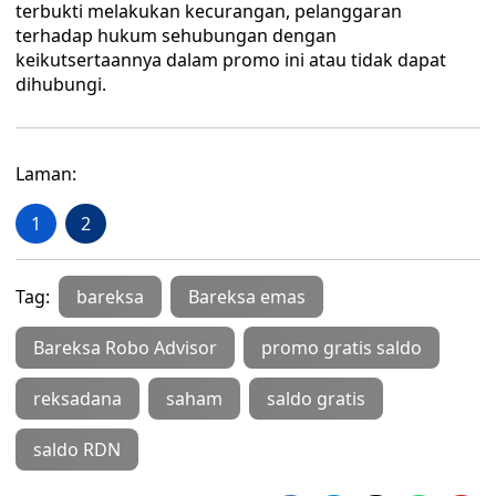
terbukti melakukan kecurangan, pelanggaran
terhadap hukum sehubungan dengan
keikutsertaannya dalam promo ini atau tidak dapat
dihubungi.
Laman:
1
2
Tag:
bareksa
Bareksa emas
Bareksa Robo Advisor
promo gratis saldo
reksadana
saham
saldo gratis
saldo RDN