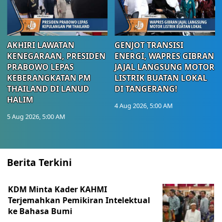
AKHIRI LAWATAN
GENJOT TRANSISI
KENEGARAAN, PRESIDEN
ENERGI, WAPRES GIBRAN
PRABOWO LEPAS
JAJAL LANGSUNG MOTOR
KEBERANGKATAN PM
LISTRIK BUATAN LOKAL
THAILAND DI LANUD
DI TANGERANG!
HALIM
4 Aug 2026, 5:00 AM
5 Aug 2026, 5:00 AM
Berita Terkini
KDM Minta Kader KAHMI
Terjemahkan Pemikiran Intelektual
ke Bahasa Bumi