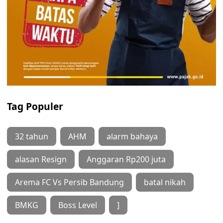
Tag Populer
32 tahun
AHM
alarm bahaya
alasan Resign
Anggaran Rp200 juta
Arema FC Vs Persib Bandung
batal nikah
BMKG
Boss Level
]