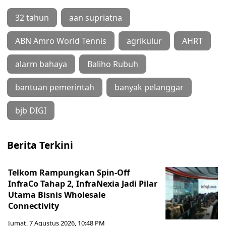
32 tahun
aan supriatna
ABN Amro World Tennis
agrikulur
AHRT
alarm bahaya
Baliho Rubuh
bantuan pemerintah
banyak pelanggar
bjb DIGI
Berita Terkini
Telkom Rampungkan Spin-Off
InfraCo Tahap 2, InfraNexia Jadi Pilar
Utama Bisnis Wholesale
Connectivity
Jumat, 7 Agustus 2026, 10:48 PM