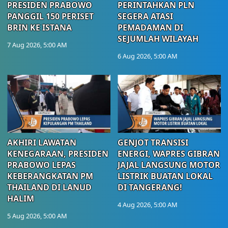
PRESIDEN PRABOWO
PERINTAHKAN PLN
PANGGIL 150 PERISET
SEGERA ATASI
BRIN KE ISTANA
PEMADAMAN DI
SEJUMLAH WILAYAH
7 Aug 2026, 5:00 AM
6 Aug 2026, 5:00 AM
AKHIRI LAWATAN
GENJOT TRANSISI
KENEGARAAN, PRESIDEN
ENERGI, WAPRES GIBRAN
PRABOWO LEPAS
JAJAL LANGSUNG MOTOR
KEBERANGKATAN PM
LISTRIK BUATAN LOKAL
THAILAND DI LANUD
DI TANGERANG!
HALIM
4 Aug 2026, 5:00 AM
5 Aug 2026, 5:00 AM