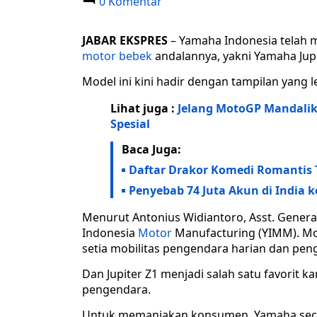
0 Komentar
JABAR EKSPRES
– Yamaha Indonesia telah
motor bebek
andalannya, yakni Yamaha Jupi
Model ini kini hadir dengan tampilan yang 
Lihat juga :
Jelang MotoGP Mandalik
Spesial
Baca Juga:
Daftar Drakor Komedi Romantis 
Penyebab 74 Juta Akun di India 
Menurut Antonius Widiantoro, Asst. Genera
Indonesia
Motor
Manufacturing (YIMM). Mo
setia mobilitas pengendara harian dan pen
Dan Jupiter Z1 menjadi salah satu favorit
pengendara.
Untuk memanjakan konsumen, Yamaha secar