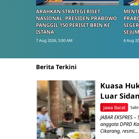
ARAHKAN STRATEGI RISET
MENTE
NASIONAL, PRESIDEN PRABOWO
PRAB
PANGGIL 150 PERISET BRIN KE
SEGER
ISTANA
SEJUM
7 Aug 2026, 5:00 AM
6 Aug 20
Berita Terkini
Kuasa Hu
Luar Sidan
Jawa Barat
Sabt
JABAR EKSPRES – 
anggota DPRD Kab
Cikarang, resmi...