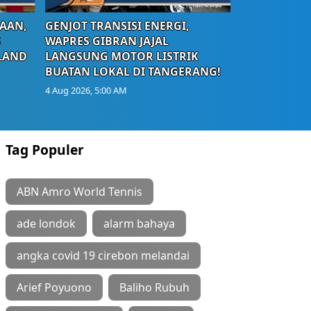
AAN,
GENJOT TRANSISI ENERGI,
S
WAPRES GIBRAN JAJAL
LAND
LANGSUNG MOTOR LISTRIK
BUATAN LOKAL DI TANGERANG!
4 Aug 2026, 5:00 AM
Tag Populer
ABN Amro World Tennis
ade londok
alarm bahaya
angka covid 19 cirebon melandai
Arief Poyuono
Baliho Rubuh