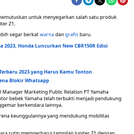
 memutuskan untuk menyegarkan salah satu produk
ter Z1.
lebih segar berkat
warna
dan
grafis
baru.
a 2023, Honda Luncurkan New CBR150R Edisi
Terbaru 2023 yang Harus Kamu Tonton
kena Blokir Whatsapp
l Manager Marketing Public Relation PT Yamaha
tor bebek Yamaha telah terbukti menjadi pendukung
ggemar berkendara lainnya.
 karena keunggulannya yang mendukung mobilitas
a rutin memperbarui tampilan Jupiter Z1 dengan