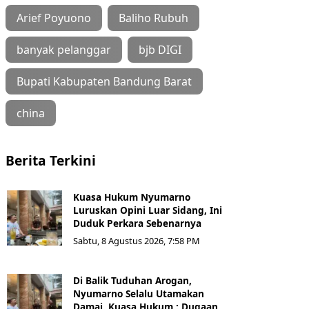
Arief Poyuono
Baliho Rubuh
banyak pelanggar
bjb DIGI
Bupati Kabupaten Bandung Barat
china
Berita Terkini
Kuasa Hukum Nyumarno
Luruskan Opini Luar Sidang, Ini
Duduk Perkara Sebenarnya ​
Sabtu, 8 Agustus 2026, 7:58 PM
Di Balik Tuduhan Arogan,
Nyumarno Selalu Utamakan
Damai, Kuasa Hukum : Dugaan