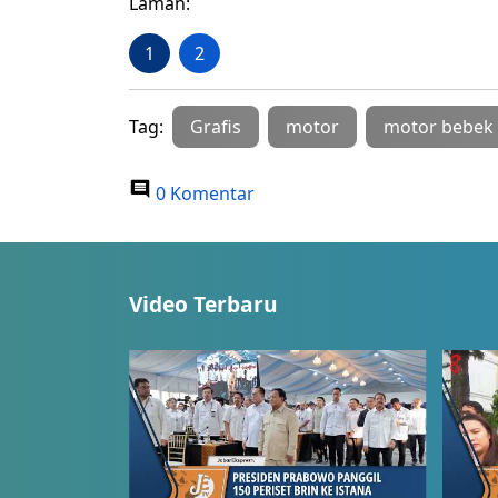
Laman:
1
2
Tag:
Grafis
motor
motor bebek
0 Komentar
Video Terbaru