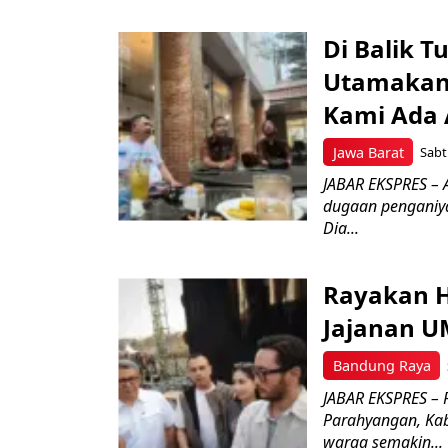
Di Balik 
Utamakan
Kami Ada A
Jawa Barat
Sabt
JABAR EKSPRES –
dugaan penganiya
Dia...
Rayakan H
Jajanan 
Bandung Raya
JABAR EKSPRES – 
Parahyangan, Kab
warga semakin...