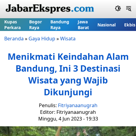
Kupas
Bogor
Bandung
Jawa
Nasional
Ekbis
Perkara
Raya
Raya
Barat
Beranda
»
Gaya Hidup
»
Wisata
Menikmati Keindahan Alam
Bandung, Ini 3 Destinasi
Wisata yang Wajib
Dikunjungi
Penulis:
Fitriyanaanugrah
Editor: Fitriyanaanugrah
Minggu, 4 Jun 2023 - 19:33