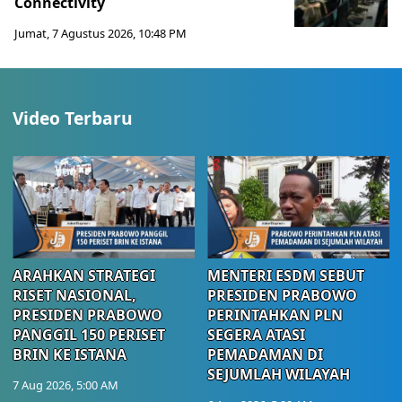
Connectivity
Jumat, 7 Agustus 2026, 10:48 PM
Video Terbaru
ARAHKAN STRATEGI
MENTERI ESDM SEBUT
RISET NASIONAL,
PRESIDEN PRABOWO
PRESIDEN PRABOWO
PERINTAHKAN PLN
PANGGIL 150 PERISET
SEGERA ATASI
BRIN KE ISTANA
PEMADAMAN DI
SEJUMLAH WILAYAH
7 Aug 2026, 5:00 AM