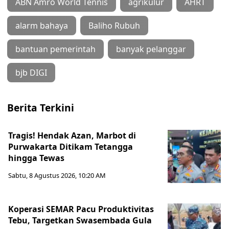
ABN Amro World Tennis
agrikulur
AHRT
alarm bahaya
Baliho Rubuh
bantuan pemerintah
banyak pelanggar
bjb DIGI
Berita Terkini
Tragis! Hendak Azan, Marbot di
Purwakarta Ditikam Tetangga
hingga Tewas
Sabtu, 8 Agustus 2026, 10:20 AM
Koperasi SEMAR Pacu Produktivitas
Tebu, Targetkan Swasembada Gula