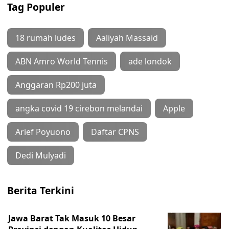
Tag Populer
18 rumah ludes
Aaliyah Massaid
ABN Amro World Tennis
ade londok
Anggaran Rp200 juta
angka covid 19 cirebon melandai
Apple
Arief Poyuono
Daftar CPNS
Dedi Mulyadi
Berita Terkini
Jawa Barat Tak Masuk 10 Besar