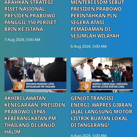
ARAHKAN STRATEGI
MENTERI ESDM SEBUT
RISET NASIONAL,
PRESIDEN PRABOWO
PRESIDEN PRABOWO
PERINTAHKAN PLN
PANGGIL 150 PERISET
SEGERA ATASI
BRIN KE ISTANA
PEMADAMAN DI
SEJUMLAH WILAYAH
7 Aug 2026, 5:00 AM
6 Aug 2026, 5:00 AM
AKHIRI LAWATAN
GENJOT TRANSISI
KENEGARAAN, PRESIDEN
ENERGI, WAPRES GIBRAN
PRABOWO LEPAS
JAJAL LANGSUNG MOTOR
KEBERANGKATAN PM
LISTRIK BUATAN LOKAL
THAILAND DI LANUD
DI TANGERANG!
HALIM
4 Aug 2026, 5:00 AM