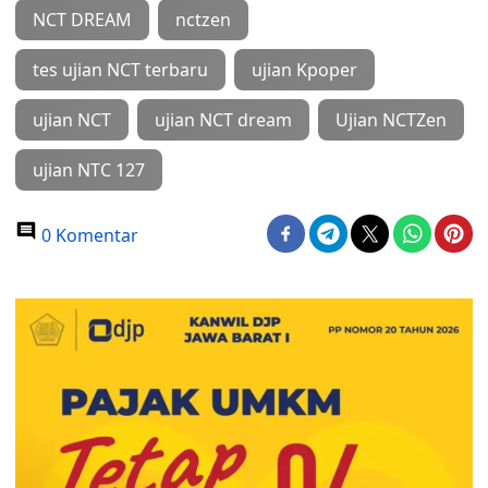
NCT DREAM
nctzen
tes ujian NCT terbaru
ujian Kpoper
ujian NCT
ujian NCT dream
Ujian NCTZen
ujian NTC 127
0 Komentar