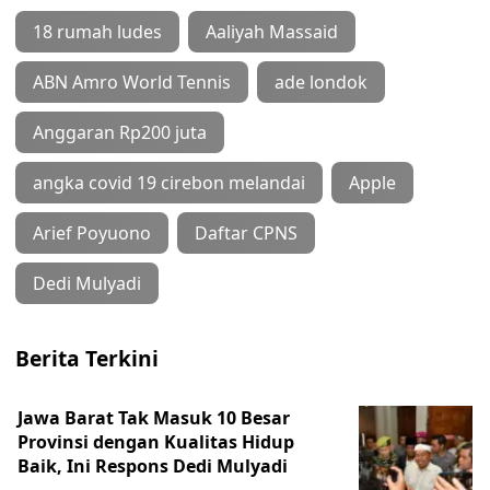
18 rumah ludes
Aaliyah Massaid
ABN Amro World Tennis
ade londok
Anggaran Rp200 juta
angka covid 19 cirebon melandai
Apple
Arief Poyuono
Daftar CPNS
Dedi Mulyadi
Berita Terkini
Jawa Barat Tak Masuk 10 Besar
Provinsi dengan Kualitas Hidup
Baik, Ini Respons Dedi Mulyadi