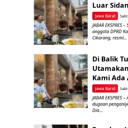
Luar Sidan
Jawa Barat
Sabt
JABAR EKSPRES – 
anggota DPRD Kab
Cikarang, resmi...
Di Balik 
Utamakan
Kami Ada A
Jawa Barat
Sabt
JABAR EKSPRES –
dugaan penganiya
Dia...