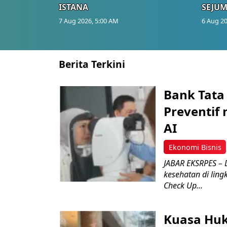
ISTANA
SEJUM
7 Aug 2026, 5:00 AM
6 Aug 20
Berita Terkini
Bank Tata
Preventif 
AI
Ekonomi Bisnis
JABAR EKSRPES – 
kesehatan di lin
Check Up...
Kuasa Hu