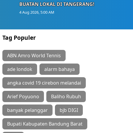
BUATAN LOKAL DI TANGERANG!
4 Aug 2026, 5:00 AM
Tag Populer
ABN Amro World Tennis
ade londok
alarm bahaya
angka covid 19 cirebon melandai
Arief Poyuono
Baliho Rubuh
banyak pelanggar
bjb DIGI
Bupati Kabupaten Bandung Barat