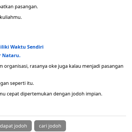
patkan pasangan.
 kuliahmu.
iki Waktu Sendiri
r Nataru.
 organisasi, rasanya oke juga kalau menjadi pasangan
an seperti itu.
amu cepat dipertemukan dengan jodoh impian.
dapat jodoh
cari jodoh