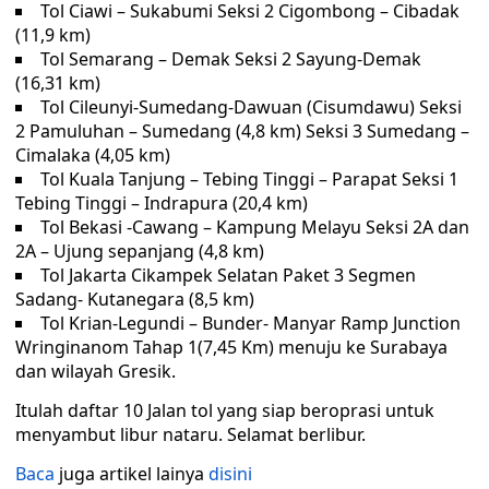
Tol Ciawi – Sukabumi Seksi 2 Cigombong – Cibadak
(11,9 km)
Tol Semarang – Demak Seksi 2 Sayung-Demak
(16,31 km)
Tol Cileunyi-Sumedang-Dawuan (Cisumdawu) Seksi
2 Pamuluhan – Sumedang (4,8 km) Seksi 3 Sumedang –
Cimalaka (4,05 km)
Tol Kuala Tanjung – Tebing Tinggi – Parapat Seksi 1
Tebing Tinggi – Indrapura (20,4 km)
Tol Bekasi -Cawang – Kampung Melayu Seksi 2A dan
2A – Ujung sepanjang (4,8 km)
Tol Jakarta Cikampek Selatan Paket 3 Segmen
Sadang- Kutanegara (8,5 km)
Tol Krian-Legundi – Bunder- Manyar Ramp Junction
Wringinanom Tahap 1(7,45 Km) menuju ke Surabaya
dan wilayah Gresik.
Itulah daftar 10 Jalan tol yang siap beroprasi untuk
menyambut libur nataru. Selamat berlibur.
Baca
juga artikel lainya
disini