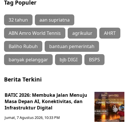
Tag Populer
32 tahun
aan supriatna
ABN Amro World Tennis
agrikulur
AHRT
Baliho Rubuh
bantuan pemerintah
banyak pelanggar
bjb DIGI
BSPS
Berita Terkini
BATIC 2026: Membuka Jalan Menuju
Masa Depan AI, Konektivitas, dan
Infrastruktur Digital
Jumat, 7 Agustus 2026, 10:33 PM