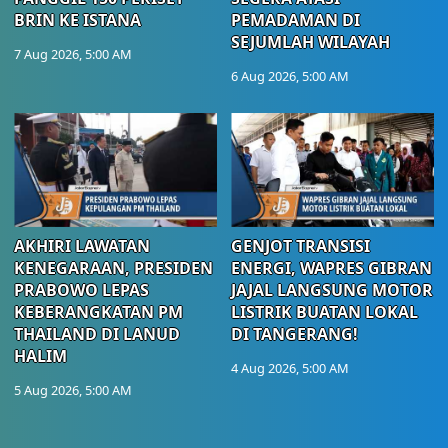
BRIN KE ISTANA
PEMADAMAN DI
SEJUMLAH WILAYAH
7 Aug 2026, 5:00 AM
6 Aug 2026, 5:00 AM
AKHIRI LAWATAN
GENJOT TRANSISI
KENEGARAAN, PRESIDEN
ENERGI, WAPRES GIBRAN
PRABOWO LEPAS
JAJAL LANGSUNG MOTOR
KEBERANGKATAN PM
LISTRIK BUATAN LOKAL
THAILAND DI LANUD
DI TANGERANG!
HALIM
4 Aug 2026, 5:00 AM
5 Aug 2026, 5:00 AM