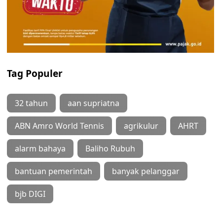
Tag Populer
32 tahun
aan supriatna
ABN Amro World Tennis
agrikulur
AHRT
alarm bahaya
Baliho Rubuh
bantuan pemerintah
banyak pelanggar
bjb DIGI