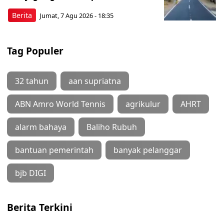
Berita
Jumat, 7 Agu 2026 - 18:35
Tag Populer
32 tahun
aan supriatna
ABN Amro World Tennis
agrikulur
AHRT
alarm bahaya
Baliho Rubuh
bantuan pemerintah
banyak pelanggar
bjb DIGI
Berita Terkini