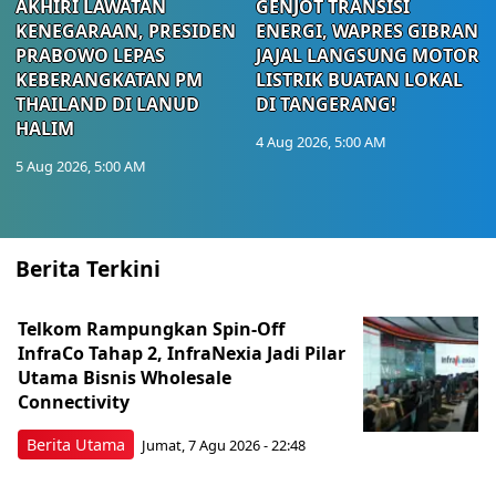
AKHIRI LAWATAN
GENJOT TRANSISI
KENEGARAAN, PRESIDEN
ENERGI, WAPRES GIBRAN
PRABOWO LEPAS
JAJAL LANGSUNG MOTOR
KEBERANGKATAN PM
LISTRIK BUATAN LOKAL
THAILAND DI LANUD
DI TANGERANG!
HALIM
4 Aug 2026, 5:00 AM
5 Aug 2026, 5:00 AM
Berita Terkini
Telkom Rampungkan Spin-Off
InfraCo Tahap 2, InfraNexia Jadi Pilar
Utama Bisnis Wholesale
Connectivity
Berita Utama
Jumat, 7 Agu 2026 - 22:48