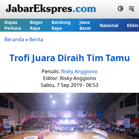
Kupas
Bogor
Bandung
Jawa
Nasional
Ekbis
Perkara
Raya
Raya
Barat
Beranda
»
Berita
Trofi Juara Diraih Tim Tamu
Penulis:
Risky Anggiono
Editor: Risky Anggiono
Sabtu, 7 Sep 2019 - 06:53