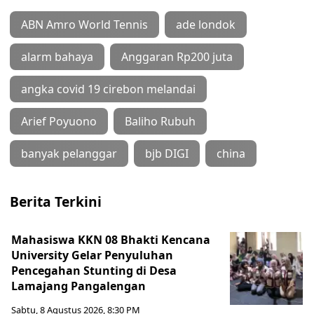
ABN Amro World Tennis
ade londok
alarm bahaya
Anggaran Rp200 juta
angka covid 19 cirebon melandai
Arief Poyuono
Baliho Rubuh
banyak pelanggar
bjb DIGI
china
Berita Terkini
Mahasiswa KKN 08 Bhakti Kencana
University Gelar Penyuluhan
Pencegahan Stunting di Desa
Lamajang Pangalengan
Sabtu, 8 Agustus 2026, 8:30 PM