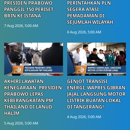
PRESIDEN PRABOWO
PERINTAHKAN PLN
PANGGIL 150 PERISET
SEGERA ATASI
BRIN KE ISTANA
PEMADAMAN DI
SEJUMLAH WILAYAH
7 Aug 2026, 5:00 AM
6 Aug 2026, 5:00 AM
AKHIRI LAWATAN
GENJOT TRANSISI
KENEGARAAN, PRESIDEN
ENERGI, WAPRES GIBRAN
PRABOWO LEPAS
JAJAL LANGSUNG MOTOR
KEBERANGKATAN PM
LISTRIK BUATAN LOKAL
THAILAND DI LANUD
DI TANGERANG!
HALIM
4 Aug 2026, 5:00 AM
5 Aug 2026, 5:00 AM