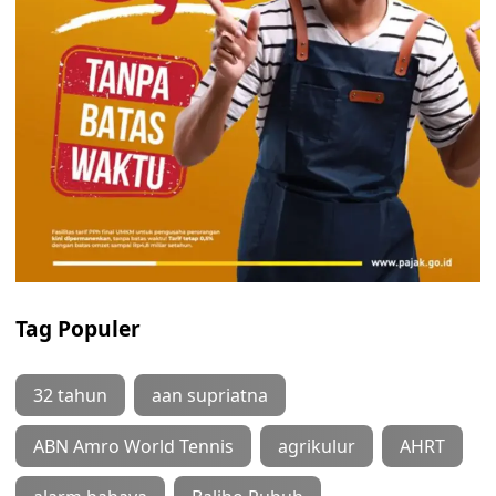
Tag Populer
32 tahun
aan supriatna
ABN Amro World Tennis
agrikulur
AHRT