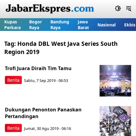
Kupas
Bogor
Bandung
Jawa
Nasional
Ekbis
Perkara
Raya
Raya
Barat
Tag:
Honda DBL West Java Series South
Region 2019
Trofi Juara Diraih Tim Tamu
Berita
Sabtu, 7 Sep 2019 - 06:53
Dukungan Penonton Panaskan
Pertandingan
Berita
Jumat, 30 Agu 2019 - 06:16