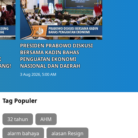
PRESIDEN PRABOWO DISKUSI
BERSAMA KADIN BAHAS
K
PENGUATAN EKONOMI
ANG!
NASIONAL DAN DAERAH
3 Aug 2026, 5:00 AM
Tag Populer
32 tahun
AHM
alarm bahaya
alasan Resign