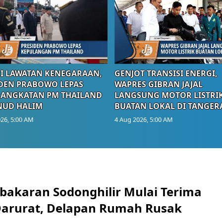
I LAWATAN KENEGARAAN,
GENJOT TRANSISI ENERGI,
DEN PRABOWO LEPAS
WAPRES GIBRAN JAJAL
RANGKATAN PM THAILAND
LANGSUNG MOTOR LISTRI
NUD HALIM
BUATAN LOKAL DI TANGER
26, 5:00 AM
4 Aug 2026, 5:00 AM
bakaran Sodonghilir Mulai Terima
arurat, Delapan Rumah Rusak