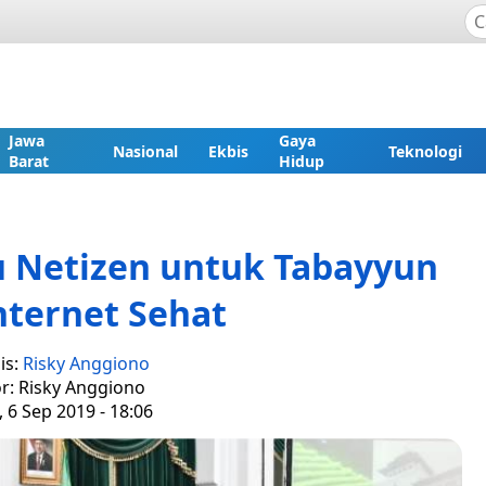
Jawa
Gaya
Nasional
Ekbis
Teknologi
Barat
Hidup
 Netizen untuk Tabayyun
nternet Sehat
is:
Risky Anggiono
or: Risky Anggiono
 6 Sep 2019 - 18:06