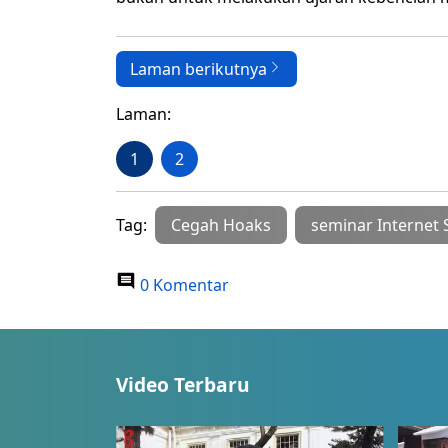
Laman berikutnya
Laman:
1
2
Tag:
Cegah Hoaks
seminar Internet 
0 Komentar
Video Terbaru