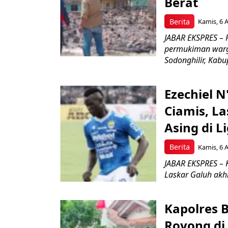
Berat
Berita
Kamis, 6 
JABAR EKSPRES –
permukiman warg
Sodonghilir, Kab
Ezechiel 
Ciamis, L
Asing di L
Berita
Kamis, 6 
JABAR EKSPRES – 
Laskar Galuh akhi
Kapolres 
Royong di