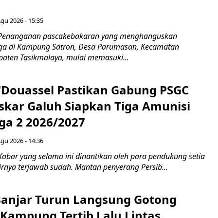
Agu 2026 - 15:35
 Penanganan pascakebakaran yang menghanguskan
a di Kampung Satron, Desa Parumasan, Kecamatan
upaten Tasikmalaya, mulai memasuki...
N'Douassel Pastikan Gabung PSGC
askar Galuh Siapkan Tiga Amunisi
iga 2 2026/2027
Agu 2026 - 14:36
Kabar yang selama ini dinantikan oleh para pendukung setia
rnya terjawab sudah. Mantan penyerang Persib...
Banjar Turun Langsung Gotong
 Kampung Tertib Lalu Lintas