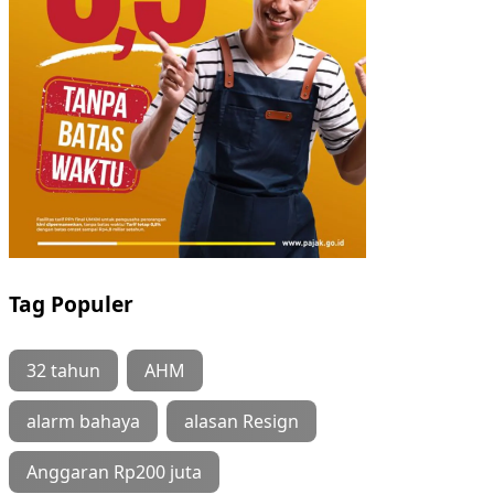
Tag Populer
32 tahun
AHM
alarm bahaya
alasan Resign
Anggaran Rp200 juta