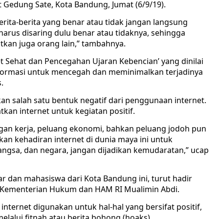
 Gedung Sate, Kota Bandung, Jumat (6/9/19).
erita-berita yang benar atau tidak jangan langsung
 harus disaring dulu benar atau tidaknya, sehingga
tkan juga orang lain,” tambahnya.
t Sehat dan Pencegahan Ujaran Kebencian’ yang dinilai
informasi untuk mencegah dan meminimalkan terjadinya
.
n salah satu bentuk negatif dari penggunaan internet.
n internet untuk kegiatan positif.
angan kerja, peluang ekonomi, bahkan peluang jodoh pun
an kehadiran internet di dunia maya ini untuk
ngsa, dan negara, jangan dijadikan kemudaratan,” ucap
ar dan mahasiswa dari Kota Bandung ini, turut hadir
) Kementerian Hukum dan HAM RI Mualimin Abdi.
internet digunakan untuk hal-hal yang bersifat positif,
lalui fitnah atau berita bohong (hoaks).