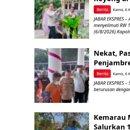
Berita
Kamis, 6 
JABAR EKSPRES –
menyelimuti RW 1
(6/8/2026).Kapolr
Nekat, Pa
Penjambre
Berita
Kamis, 6 
JABAR EKSPRES – S
berurusan dengan 
Kemarau M
Salurkan 1