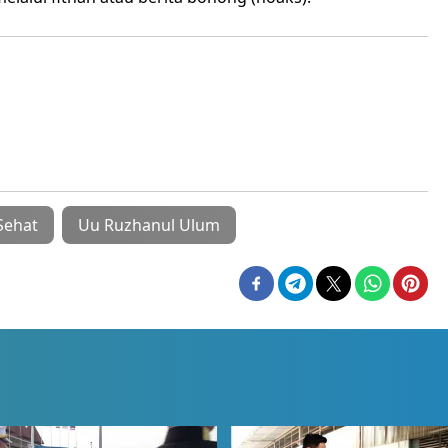
Sehat
Uu Ruzhanul Ulum