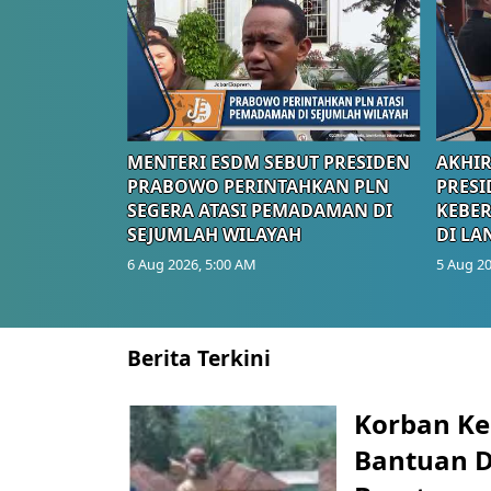
MENTERI ESDM SEBUT PRESIDEN
AKHIR
PRABOWO PERINTAHKAN PLN
PRESI
SEGERA ATASI PEMADAMAN DI
KEBE
SEJUMLAH WILAYAH
DI LA
6 Aug 2026, 5:00 AM
5 Aug 20
Berita Terkini
Korban Ke
Bantuan D