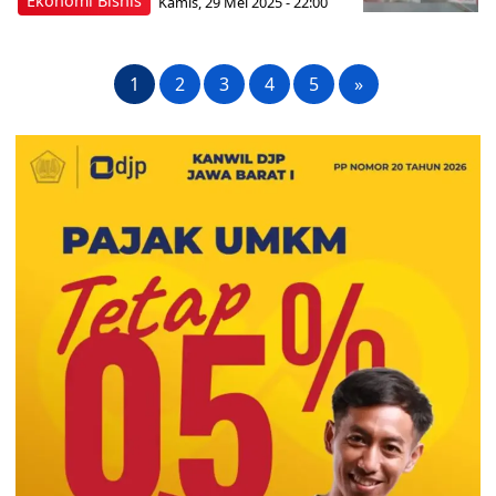
Ekonomi Bisnis
Kamis, 29 Mei 2025 - 22:00
1
2
3
4
5
»