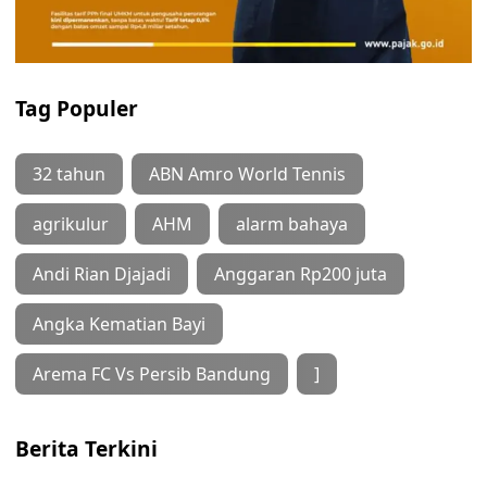
Tag Populer
32 tahun
ABN Amro World Tennis
agrikulur
AHM
alarm bahaya
Andi Rian Djajadi
Anggaran Rp200 juta
Angka Kematian Bayi
Arema FC Vs Persib Bandung
]
Berita Terkini