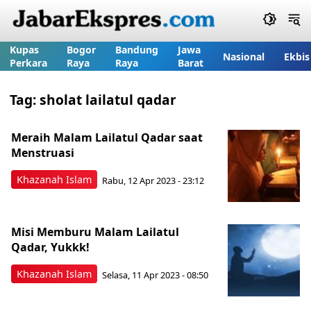
Kupas
Bogor
Bandung
Jawa
Nasional
Ekbis
Perkara
Raya
Raya
Barat
Tag:
sholat lailatul qadar
Meraih Malam Lailatul Qadar saat
Menstruasi
Khazanah Islam
Rabu, 12 Apr 2023 - 23:12
Misi Memburu Malam Lailatul
Qadar, Yukkk!
Khazanah Islam
Selasa, 11 Apr 2023 - 08:50