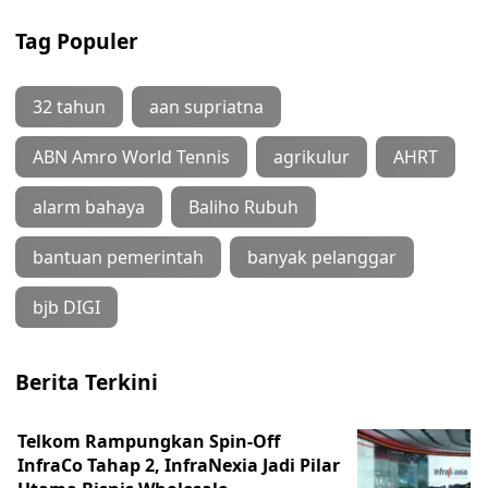
Tag Populer
32 tahun
aan supriatna
ABN Amro World Tennis
agrikulur
AHRT
alarm bahaya
Baliho Rubuh
bantuan pemerintah
banyak pelanggar
bjb DIGI
Berita Terkini
Telkom Rampungkan Spin-Off
InfraCo Tahap 2, InfraNexia Jadi Pilar